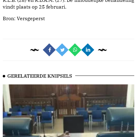
R.L.B. (28) en R.D.A.M. (27). De inhoudelijke behandeling
vindt plaats op 25 februari.
Bron:
Versgeperst
GERELATEERDE KNIPSELS