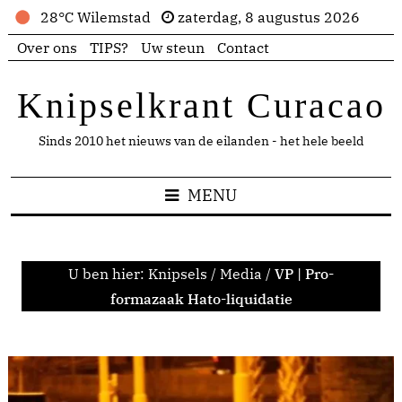
28°C Wilemstad
zaterdag, 8 augustus 2026
Over ons
TIPS?
Uw steun
Contact
Knipselkrant Curacao
Sinds 2010 het nieuws van de eilanden - het hele beeld
MENU
U ben hier:
Knipsels
/
Media
/
VP | Pro-
formazaak Hato-liquidatie