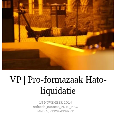
VP | Pro-formazaak Hato-
liquidatie
18 NOVEMBER 2014
redactie_curacao_2010_KKC
MEDIA
,
VERSGEPERST