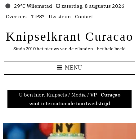
29°C Wilemstad
zaterdag, 8 augustus 2026
Over ons
TIPS?
Uw steun
Contact
Knipselkrant Curacao
Sinds 2010 het nieuws van de eilanden - het hele beeld
MENU
U ben hier:
Knipsels
/
Media
/
VP | Curaçao
wint internationale taartwedstrijd