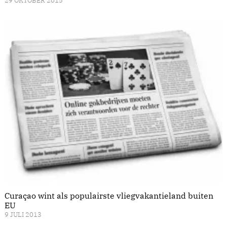
29 OKTOBER 2015
Curaçao wint als populairste vliegvakantieland buiten
EU
9 JULI 2013