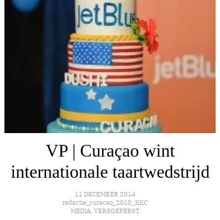
VP | Curaçao wint
internationale taartwedstrijd
11 DECEMBER 2014
redactie_curacao_2010_KKC
MEDIA
,
VERSGEPERST