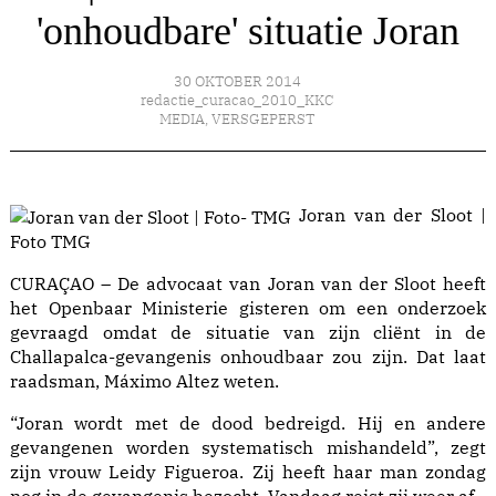
'onhoudbare' situatie Joran
30 OKTOBER 2014
redactie_curacao_2010_KKC
MEDIA
,
VERSGEPERST
Joran van der Sloot |
Foto TMG
CURAÇAO – De advocaat van Joran van der Sloot heeft
het Openbaar Ministerie gisteren om een onderzoek
gevraagd omdat de situatie van zijn cliënt in de
Challapalca-gevangenis onhoudbaar zou zijn. Dat laat
raadsman, Máximo Altez weten.
“Joran wordt met de dood bedreigd. Hij en andere
gevangenen worden systematisch mishandeld”, zegt
zijn vrouw Leidy Figueroa. Zij heeft haar man zondag
nog in de gevangenis bezocht. Vandaag reist zij weer af.