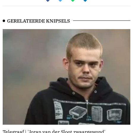
GERELATEERDE KNIPSELS
Telegraaf | 'Joran van der Sloot zwaargewond'