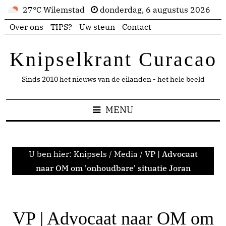
27°C Wilemstad
donderdag, 6 augustus 2026
Over ons
TIPS?
Uw steun
Contact
Knipselkrant Curacao
Sinds 2010 het nieuws van de eilanden - het hele beeld
MENU
U ben hier:
Knipsels
/
Media
/
VP | Advocaat
naar OM om 'onhoudbare' situatie Joran
VP | Advocaat naar OM om