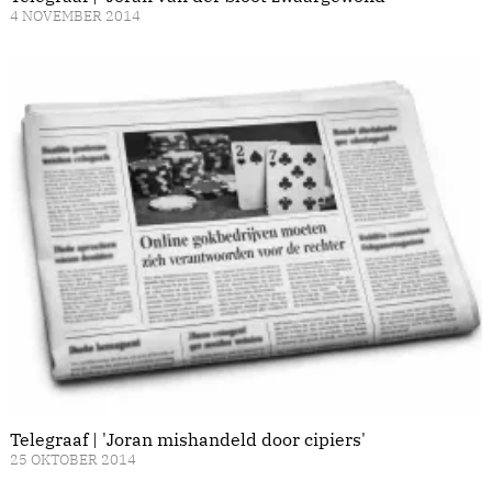
4 NOVEMBER 2014
Telegraaf | 'Joran mishandeld door cipiers'
25 OKTOBER 2014