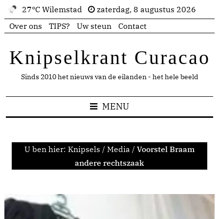
27°C Wilemstad
zaterdag, 8 augustus 2026
Over ons
TIPS?
Uw steun
Contact
Knipselkrant Curacao
Sinds 2010 het nieuws van de eilanden - het hele beeld
MENU
U ben hier:
Knipsels
/
Media
/
Voorstel Braam
andere rechtszaak