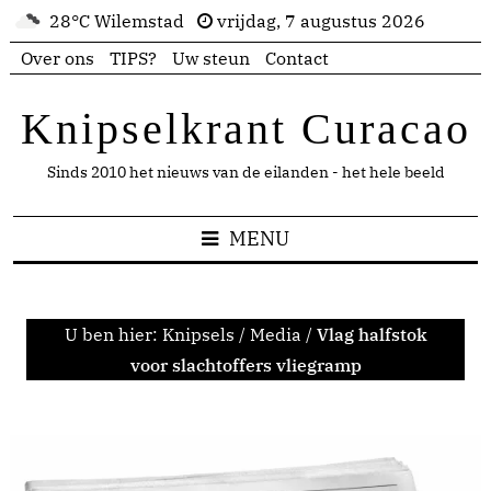
28°C Wilemstad
vrijdag, 7 augustus 2026
Over ons
TIPS?
Uw steun
Contact
Knipselkrant Curacao
Sinds 2010 het nieuws van de eilanden - het hele beeld
MENU
U ben hier:
Knipsels
/
Media
/
Vlag halfstok
voor slachtoffers vliegramp