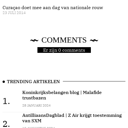
Curaçao doet mee aan dag van nationale rouw
23 JULI 2014
COMMENTS
Er zijn 0 comments
TRENDING ARTIKELEN
Koninkrijksbelangen blog | Malafide
trustbazen
1.
28 JANUARI 2024
AntilliaansDagblad | Z Air krijgt toestemming
van SXM
2.