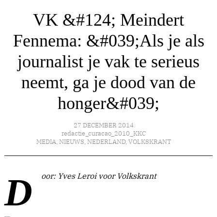
VK &#124; Meindert
Fennema: &#039;Als je als
journalist je vak te serieus
neemt, ga je dood van de
honger&#039;
27 DECEMBER 2014
redactie_curacao_2010_KKC
MEDIA
,
NIEUWS
,
NEDERLAND
,
VOLKSKRANT
Door: Yves Leroi voor Volkskrant