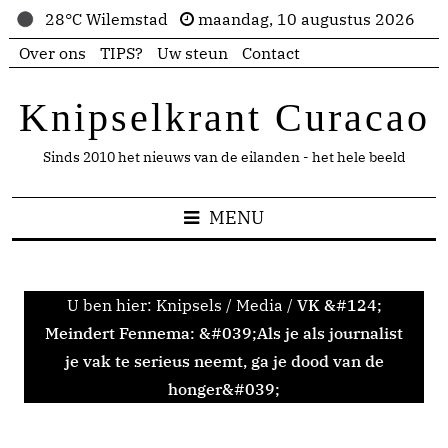
28°C Wilemstad
maandag, 10 augustus 2026
Over ons
TIPS?
Uw steun
Contact
Knipselkrant Curacao
Sinds 2010 het nieuws van de eilanden - het hele beeld
MENU
U ben hier:
Knipsels
/
Media
/
VK &#124;
Meindert Fennema: &#039;Als je als journalist
je vak te serieus neemt, ga je dood van de
honger&#039;