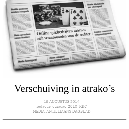
Verschuiving in atrako’s
15 AUGUSTUS 2014
redactie_curacao_2010_KKC
MEDIA
,
ANTILLIAANS DAGBLAD