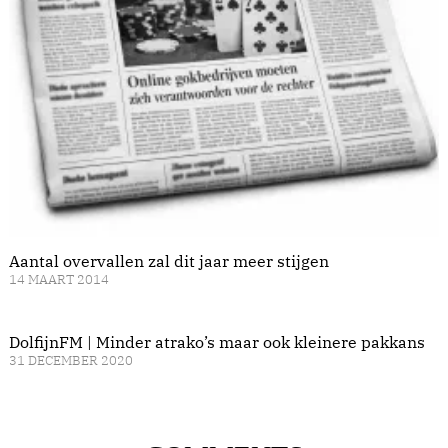
Aantal overvallen zal dit jaar meer stijgen
14 MAART 2014
DolfijnFM | Minder atrako’s maar ook kleinere pakkans
31 DECEMBER 2020