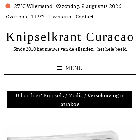
27°C Wilemstad
zondag, 9 augustus 2026
Over ons
TIPS?
Uw steun
Contact
Knipselkrant Curacao
Sinds 2010 het nieuws van de eilanden - het hele beeld
MENU
U ben hier:
Knipsels
/
Media
/
Verschuiving in
atrako’s