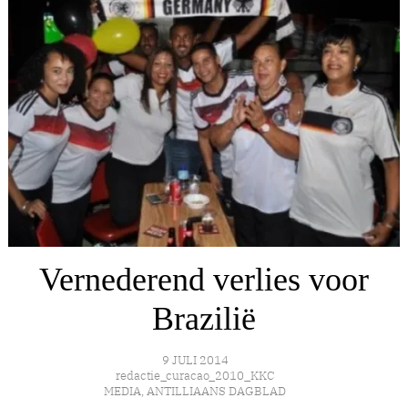
Vernederend verlies voor
Brazilië
9 JULI 2014
redactie_curacao_2010_KKC
MEDIA
,
ANTILLIAANS DAGBLAD