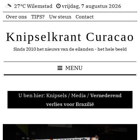
27°C Wilemstad
vrijdag, 7 augustus 2026
Over ons
TIPS?
Uw steun
Contact
Knipselkrant Curacao
Sinds 2010 het nieuws van de eilanden - het hele beeld
MENU
U ben hier:
Knipsels
/
Media
/
Vernederend
verlies voor Brazilië