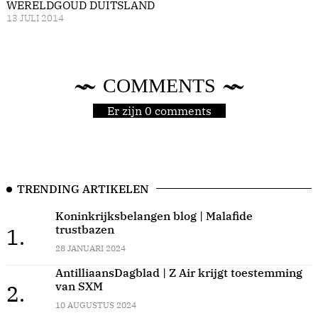
WERELDGOUD DUITSLAND
13 JULI 2014
COMMENTS
Er zijn 0 comments
TRENDING ARTIKELEN
Koninkrijksbelangen blog | Malafide
trustbazen
1.
28 JANUARI 2024
AntilliaansDagblad | Z Air krijgt toestemming
van SXM
2.
10 AUGUSTUS 2024