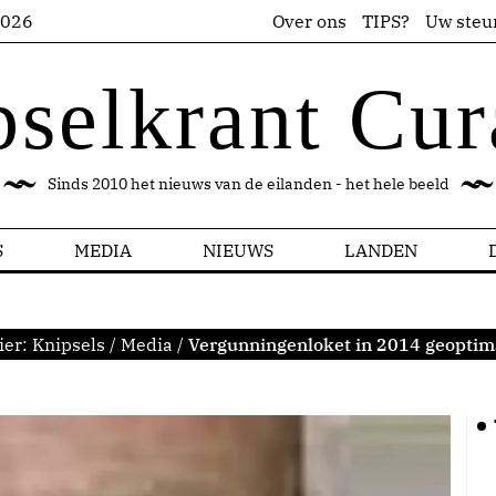
2026
Over ons
TIPS?
Uw steu
pselkrant Cur
Sinds 2010 het nieuws van de eilanden - het hele beeld
S
MEDIA
NIEUWS
LANDEN
ier:
Knipsels
/
Media
/
Vergunningenloket in 2014 geoptim