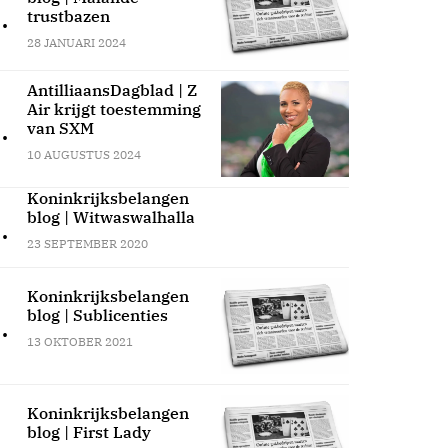
.
trustbazen
28 JANUARI 2024
AntilliaansDagblad | Z
Air krijgt toestemming
.
van SXM
10 AUGUSTUS 2024
Koninkrijksbelangen
blog | Witwaswalhalla
.
23 SEPTEMBER 2020
Koninkrijksbelangen
blog | Sublicenties
.
13 OKTOBER 2021
Koninkrijksbelangen
blog | First Lady
.