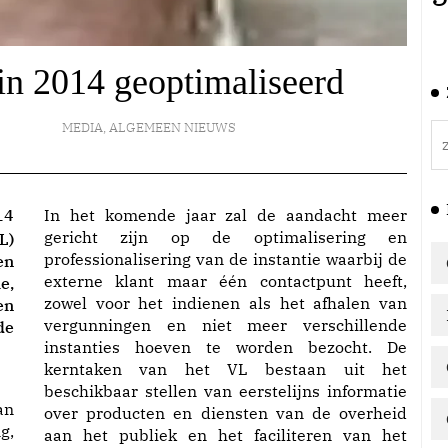
in 2014 geoptimaliseerd
MEDIA
,
ALGEMEEN NIEUWS
14
In het komende jaar zal de aandacht meer
gericht zijn op de optimalisering en
L)
professionalisering van de instantie waarbij de
en
externe klant maar één contactpunt heeft,
e,
zowel voor het indienen als het afhalen van
en
vergunningen en niet meer verschillende
de
instanties hoeven te worden bezocht. De
kerntaken van het VL bestaan uit het
beschikbaar stellen van eerstelijns informatie
an
over producten en diensten van de overheid
g,
aan het publiek en het faciliteren van het