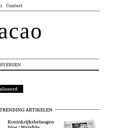
n
Contact
acao
DIVERSEN
aliseerd
TRENDING ARTIKELEN
Koninkrijksbelangen
blog | Malafide