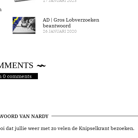
17 JANUARI 2023
n
AD | Gros Lobverzoeken
beantwoord
26 JANUARI 2020
MMENTS
jn 0 comments
 WOORD VAN NARDY
i dat jullie weer met zo velen de Knipselkrant bezoeken.