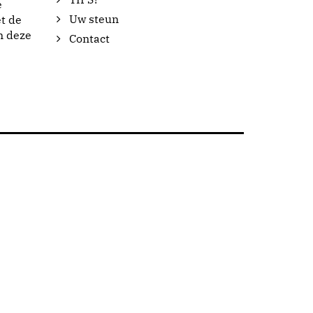
e
Uw steun
t de
n deze
Contact