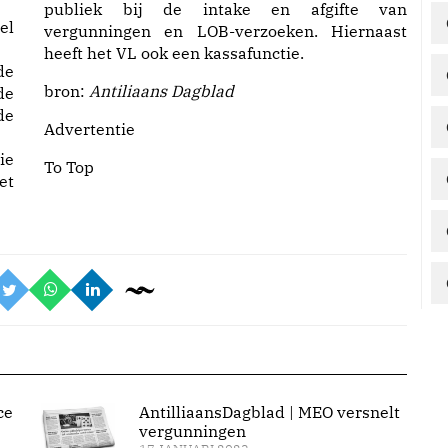
publiek bij de intake en afgifte van
el
vergunningen en LOB-verzoeken. Hiernaast
heeft het VL ook een kassafunctie.
de
bron:
Antiliaans Dagblad
de
de
Advertentie
ie
To Top
et
ce
AntilliaansDagblad | MEO versnelt
vergunningen