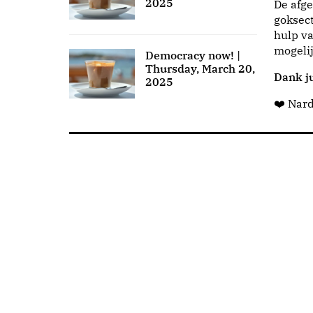
2025
De afge
goksect
hulp va
mogeli
Democracy now! |
Thursday, March 20,
Dank ju
2025
❤️ Nar