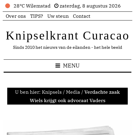
28°C Wilemstad
zaterdag, 8 augustus 2026
Over ons
TIPS?
Uw steun
Contact
Knipselkrant Curacao
Sinds 2010 het nieuws van de eilanden - het hele beeld
MENU
U ben hier:
Knipsels
/
Media
/
Verdachte zaak
Wiels krijgt ook advocaat Vaders