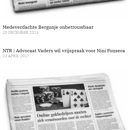
Medeverdachte Bergonje onbetrouwbaar
20 DECEMBER 2013
NTR | Advocaat Vaders wil vrijspraak voor Nini Fonseca
23 APRIL 2017