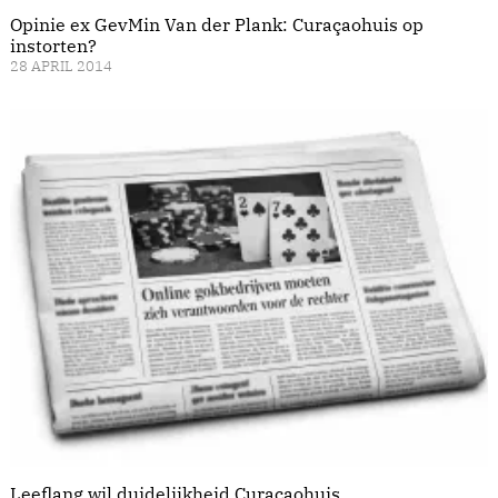
Opinie ex GevMin Van der Plank: Curaçaohuis op
instorten?
28 APRIL 2014
Leeflang wil duidelijkheid Curaçaohuis