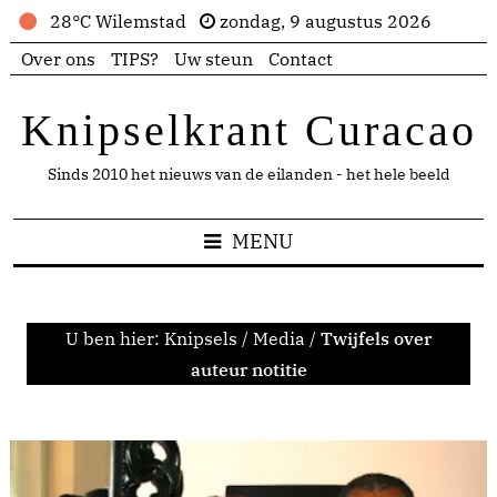
28°C Wilemstad
zondag, 9 augustus 2026
Over ons
TIPS?
Uw steun
Contact
Knipselkrant Curacao
Sinds 2010 het nieuws van de eilanden - het hele beeld
MENU
U ben hier:
Knipsels
/
Media
/
Twijfels over
auteur notitie