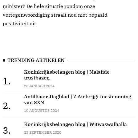
minister? De hele situatie rondom onze
vertegenwoordiging straalt nou niet bepaald
positiviteit uit.
TRENDING ARTIKELEN
Koninkrijksbelangen blog | Malafide
trustbazen
1.
28 JANUARI 2024
AntilliaansDagblad | Z Air krijgt toestemming
van SXM
2.
10 AUGUSTUS 2024
Koninkrijksbelangen blog | Witwaswalhalla
3.
23 SEPTEMBER 2020