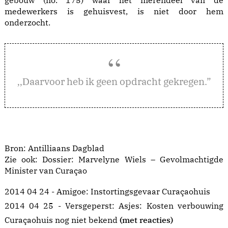
gebouw (no. 175) waar het merendeel van de
medewerkers is gehuisvest, is niet door hem
onderzocht.
aarvoor heb ik geen opdracht gekregen.”
,,D
Bron: Antilliaans Dagblad
Zie ook:
Dossier: Marvelyne Wiels – Gevolmachtigde
Minister van Curaçao
2014 04 24 - Amigoe:
Instortingsgevaar Curaçaohuis
2014 04 25 - Versgeperst:
Asjes: Kosten verbouwing
Curaçaohuis nog niet bekend
(met reacties)