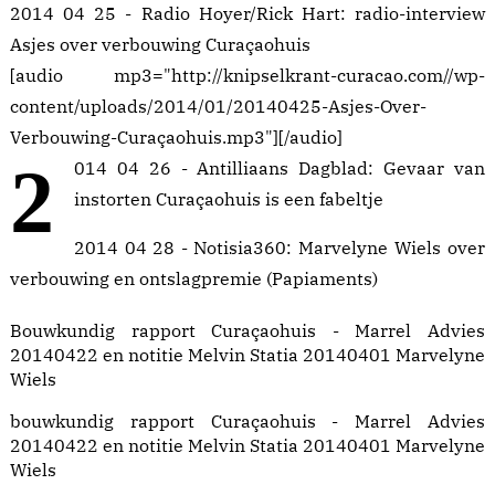
2014 04 25 - Radio Hoyer/Rick Hart:
radio-interview
Asjes over verbouwing Curaçaohuis
[audio mp3="http://knipselkrant-curacao.com//wp-
content/uploads/2014/01/20140425-Asjes-Over-
Verbouwing-Curaçaohuis.mp3"][/audio]
2
014 04 26 - Antilliaans Dagblad:
Gevaar van
instorten Curaçaohuis is een fabeltje
2014 04 28 - Notisia360:
Marvelyne Wiels over
verbouwing en ontslagpremie (Papiaments)
Bouwkundig rapport Curaçaohuis - Marrel Advies
20140422 en notitie Melvin Statia 20140401 Marvelyne
Wiels
bouwkundig rapport Curaçaohuis - Marrel Advies
20140422 en notitie Melvin Statia 20140401 Marvelyne
Wiels