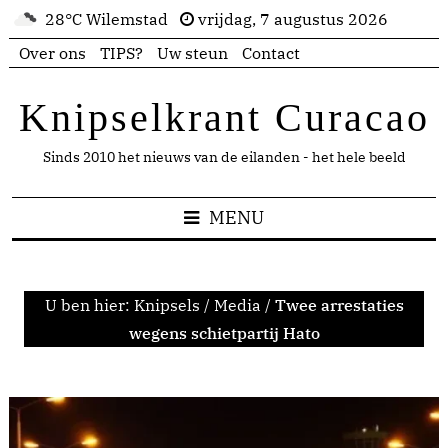
28°C Wilemstad
vrijdag, 7 augustus 2026
Over ons
TIPS?
Uw steun
Contact
Knipselkrant Curacao
Sinds 2010 het nieuws van de eilanden - het hele beeld
MENU
U ben hier:
Knipsels
/
Media
/
Twee arrestaties
wegens schietpartij Hato