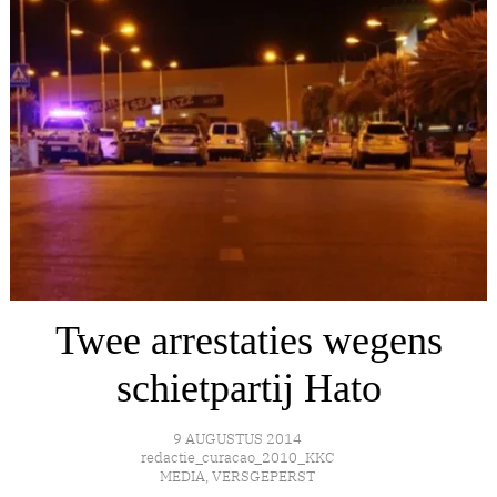
Twee arrestaties wegens
schietpartij Hato
9 AUGUSTUS 2014
redactie_curacao_2010_KKC
MEDIA
,
VERSGEPERST