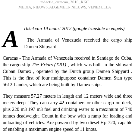
redactie_curacao_2010_KKC
MEDIA
,
NIEUWS
,
ALGEMEEN NIEUWS
,
VENEZUELA
Artikel van 19 maart 2012 (google translate in engels)
The Armada of Venezuela received the cargo ship
Damen Shipyard
Caracas - The Armada of Venezuela received in Santiago de Cuba,
the cargo ship
The Friars (T-91)
, which was built in the shipyard
Cuban Damex , operated by the Dutch group Damen Shipyard .
This is the first of four multipurpose container Damen Stan type
5612 Lander, which are being built by Damex ships.
They measure 57.27 meters in length and 12 meters wide and three
meters deep. They can carry 42 containers or other cargo on deck,
plus 220 m3 197 m3 fuel and drinking water to a maximum of 740
tonnes deadweight. Count in the bow with a ramp for loading and
unloading of vehicles. Are powered by two diesel Hp 720, capable
of enabling a maximum engine speed of 11 knots.