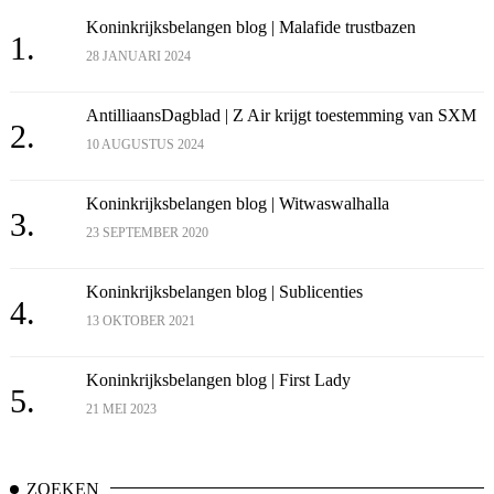
Koninkrijksbelangen blog | Malafide trustbazen
1.
28 JANUARI 2024
AntilliaansDagblad | Z Air krijgt toestemming van SXM
2.
10 AUGUSTUS 2024
Koninkrijksbelangen blog | Witwaswalhalla
3.
23 SEPTEMBER 2020
Koninkrijksbelangen blog | Sublicenties
4.
13 OKTOBER 2021
Koninkrijksbelangen blog | First Lady
5.
21 MEI 2023
ZOEKEN