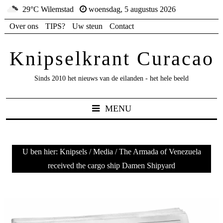
29°C Wilemstad
woensdag, 5 augustus 2026
Over ons
TIPS?
Uw steun
Contact
Knipselkrant Curacao
Sinds 2010 het nieuws van de eilanden - het hele beeld
MENU
U ben hier:
Knipsels
/
Media
/
The Armada of Venezuela
received the cargo ship Damen Shipyard