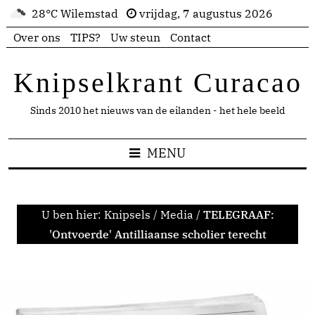
28°C Wilemstad
vrijdag, 7 augustus 2026
Over ons
TIPS?
Uw steun
Contact
Knipselkrant Curacao
Sinds 2010 het nieuws van de eilanden - het hele beeld
MENU
U ben hier:
Knipsels
/
Media
/
TELEGRAAF:
'Ontvoerde' Antilliaanse scholier terecht