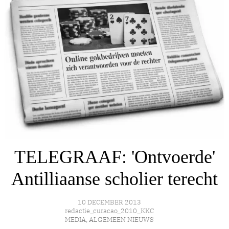
TELEGRAAF: 'Ontvoerde'
Antilliaanse scholier terecht
10 DECEMBER 2013
redactie_curacao_2010_KKC
MEDIA
,
ALGEMEEN NIEUWS