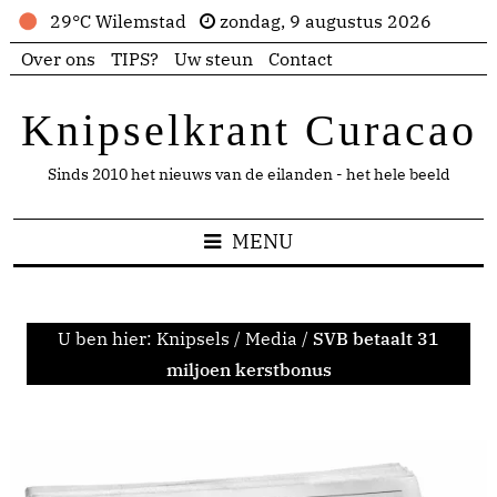
29°C Wilemstad
zondag, 9 augustus 2026
Over ons
TIPS?
Uw steun
Contact
Knipselkrant Curacao
Sinds 2010 het nieuws van de eilanden - het hele beeld
MENU
U ben hier:
Knipsels
/
Media
/
SVB betaalt 31
miljoen kerstbonus