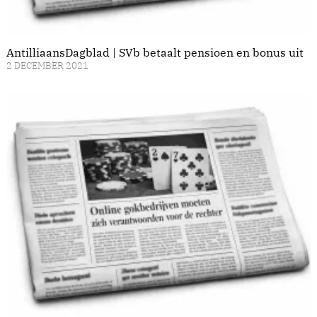
AntilliaansDagblad | SVb betaalt pensioen en bonus uit
2 DECEMBER 2021