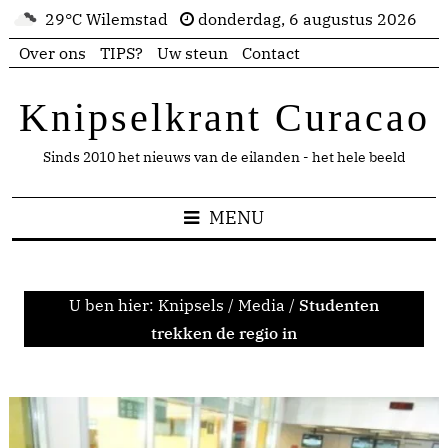
29°C Wilemstad
donderdag, 6 augustus 2026
Over ons
TIPS?
Uw steun
Contact
Knipselkrant Curacao
Sinds 2010 het nieuws van de eilanden - het hele beeld
MENU
U ben hier:
Knipsels
/
Media
/
Studenten
trekken de regio in