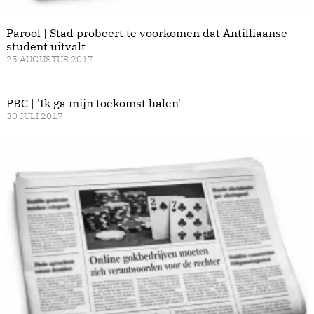
Parool | Stad probeert te voorkomen dat Antilliaanse
student uitvalt
25 AUGUSTUS 2017
PBC | 'Ik ga mijn toekomst halen'
30 JULI 2017