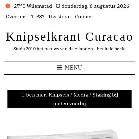
27°C Wilemstad
donderdag, 6 augustus 2026
Over ons
TIPS?
Uw steun
Contact
Knipselkrant Curacao
Sinds 2010 het nieuws van de eilanden - het hele beeld
MENU
U ben hier:
Knipsels
/
Media
/
Staking bij
meteo voorbij