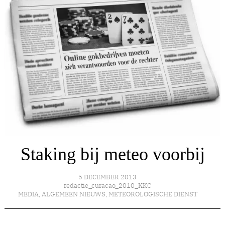
Staking bij meteo voorbij
5 DECEMBER 2013
redactie_curacao_2010_KKC
MEDIA
,
ALGEMEEN NIEUWS
,
METEOROLOGISCHE DIENST