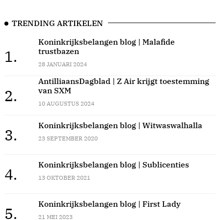
TRENDING ARTIKELEN
Koninkrijksbelangen blog | Malafide
trustbazen
1.
28 JANUARI 2024
AntilliaansDagblad | Z Air krijgt toestemming
van SXM
2.
10 AUGUSTUS 2024
Koninkrijksbelangen blog | Witwaswalhalla
3.
23 SEPTEMBER 2020
Koninkrijksbelangen blog | Sublicenties
4.
13 OKTOBER 2021
Koninkrijksbelangen blog | First Lady
5.
21 MEI 2023