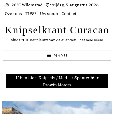
28°C Wilemstad
vrijdag, 7 augustus 2026
Over ons
TIPS?
Uw steun
Contact
Knipselkrant Curacao
Sinds 2010 het nieuws van de eilanden - het hele beeld
MENU
U ben hier:
Knipsels
/
Media
/
Spantenbier
Prowin Motors