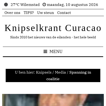
27°C Wilemstad
maandag, 10 augustus 2026
Over ons
TIPS?
Uw steun
Contact
Knipselkrant Curacao
Sinds 2010 het nieuws van de eilanden - het hele beeld
MENU
U ben hier:
Knipsels
/
Media
/
Spanning in
coalitie