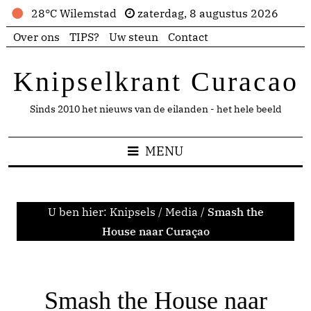
28°C Wilemstad
zaterdag, 8 augustus 2026
Over ons
TIPS?
Uw steun
Contact
Knipselkrant Curacao
Sinds 2010 het nieuws van de eilanden - het hele beeld
MENU
U ben hier:
Knipsels
/
Media
/
Smash the
House naar Curaçao
Smash the House naar