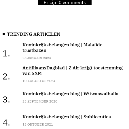
Er zijn 0 comments
TRENDING ARTIKELEN
Koninkrijksbelangen blog | Malafide
trustbazen
1.
28 JANUARI 2024
AntilliaansDagblad | Z Air krijgt toestemming
van SXM
2.
10 AUGUSTUS 2024
Koninkrijksbelangen blog | Witwaswalhalla
3.
23 SEPTEMBER 2020
Koninkrijksbelangen blog | Sublicenties
4.
13 OKTOBER 2021