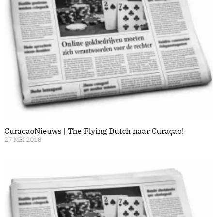
CuracaoNieuws | The Flying Dutch naar Curaçao!
27 MEI 2018