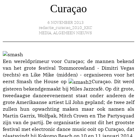
Curaçao
6 NOVEMBER 2013
redactie_curacao_2010_KKC
MEDIA
,
ALGEMEEN NIEUWS
Een wereldprimeur voor Curaçao; de mannen bekend
van het grote festival Tommorowland - Dimitri Vegas
(rechts) en Like Mike (midden) - organiseren voor het
eerst Smash the House op
Curaçao. Dit werd
gisteren bekendgemaakt bij Miles Jazzcafé. Op dit grote,
tweedaagse danceevenement staat onder anderen de
grote Amerikaanse artiest Lil John gepland; de twee zelf
zullen hun opwachting maken maar ook namen als
Martin Garrix, Wolfpak, Mitch Crown en The Partysquad
zijn van de partij. De organisatie noemt dit het grootste
festival met electronic dance music ooit op Curaçao, dat
plaatsvindt bij Kokomo Beach op 10 en 11 januari 2014.