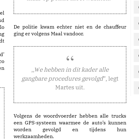
el
sd
De politie kwam echter niet en de chauffeur
lo
ging er volgens Maal vandoor.
ng
dt
d’
co
en
,,
e hebben in dit kader alle
W
gangbare procedures gevolgd
”, legt
Martes uit.
Volgens de woordvoerder hebben alle trucks
een GPS-systeem waarmee de auto’s kunnen
worden gevolgd en tijdens hun
werkzaamheden.