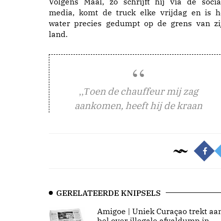
Volgens Maal, zo schrijft hij via de socia
media, komt de truck elke vrijdag en is h
water precies gedumpt op de grens van zi
land.
oen de chauffeur mij zag
,,T
aankomen, heeft hij de kraan
GERELATEERDE KNIPSELS
Amigoe | Uniek Curaçao trekt aa
bel over illegale afvaldump in