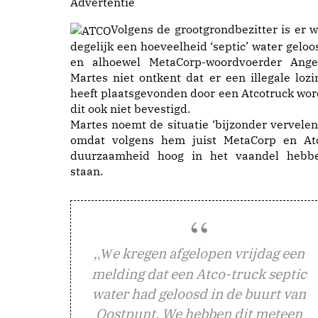
Advertentie
Volgens de grootgrondbezitter is er w
degelijk een hoeveelheid ‘septic’ water geloo
en alhoewel MetaCorp-woordvoerder Ange
Martes niet ontkent dat er een illegale lozi
heeft plaatsgevonden door een Atcotruck wor
dit ook niet bevestigd.
Martes noemt de situatie ‘bijzonder vervelen
omdat volgens hem juist MetaCorp en At
duurzaamheid hoog in het vaandel hebb
staan.
e kregen afgelopen vrijdag een
,,W
melding dat een Atco-truck septic
water had geloosd in de buurt van
Oostpunt. We hebben dit meteen