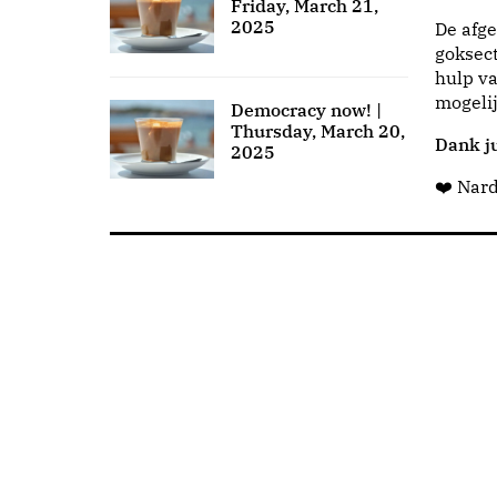
Friday, March 21,
2025
De afge
goksect
hulp va
mogeli
Democracy now! |
Thursday, March 20,
Dank ju
2025
❤️ Nar