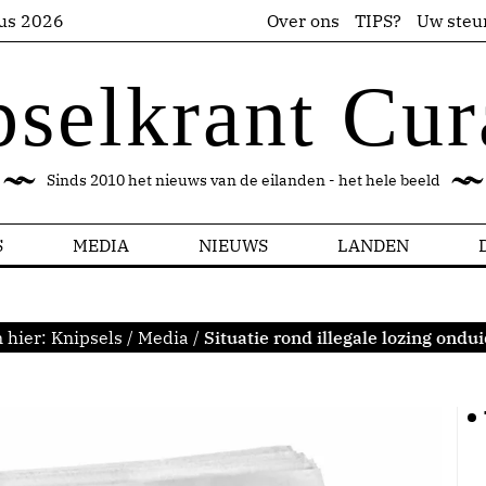
us 2026
Over ons
TIPS?
Uw steu
pselkrant Cur
Sinds 2010 het nieuws van de eilanden - het hele beeld
S
MEDIA
NIEUWS
LANDEN
 hier:
Knipsels
/
Media
/
Situatie rond illegale lozing ondui