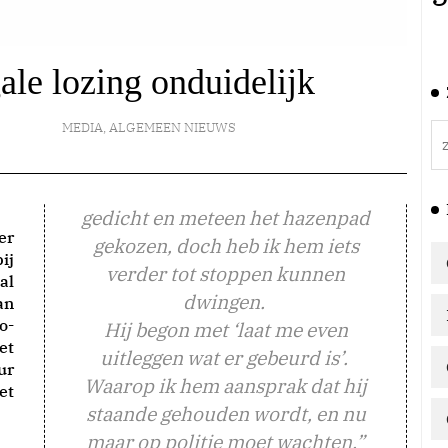
gale lozing onduidelijk
MEDIA
,
ALGEMEEN NIEUWS
gedicht en meteen het hazenpad
er
gekozen, doch heb ik hem iets
ij
verder tot stoppen kunnen
al
dwingen.
an
o-
Hij begon met ‘laat me even
et
uitleggen wat er gebeurd is’.
ur
Waarop ik hem aansprak dat hij
et
staande gehouden wordt, en nu
maar op politie moet wachten.”