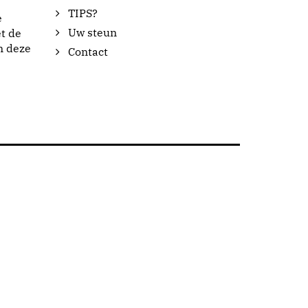
TIPS?
e
Uw steun
t de
n deze
Contact