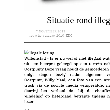
Situatie rond ille
7 NOVEMBER 2013
redactie_curacao_2010_KKC
Willemstad - Is er nu wel of niet illegaal wat
uit een beerput geleegd op een terrein nab
Oostpunt? Deze vraag houdt de gemoederen 
enige dagen bezig nadat eigenaar v
Oostpunt, Willy Maal, een foto van een Atc
truck via de sociale media verspreidde, m
daarbij het verhaal dat hij de chauffe
‘eindelijk’ op heterdaad betrapte tijdens h
lozen.