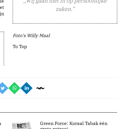
ij gaan niet in op persoonlijke
,,W
le
et
zaken.”
jn
Foto's Willy Maal
To Top
n
Green Force: Koraal Tabak één
grote rotzooi