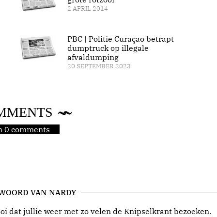
2 APRIL 2014
PBC | Politie Curaçao betrapt
dumptruck op illegale
afvaldumping
20 SEPTEMBER 2023
MMENTS
jn 0 comments
 WOORD VAN NARDY
i dat jullie weer met zo velen de Knipselkrant bezoeken.