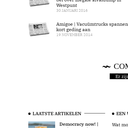
Westpunt
30 JANUARI 2016
Amigoe | Vacuümtrucks spannen
kort geding aan
19 NOVEMBER 2014
CO
Er zi
LAATSTE ARTIKELEN
EEN
Democracy now! |
Wat moo