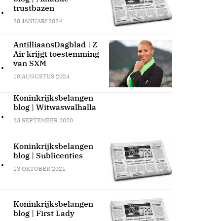
.
trustbazen
28 JANUARI 2024
AntilliaansDagblad | Z
Air krijgt toestemming
.
van SXM
10 AUGUSTUS 2024
Koninkrijksbelangen
blog | Witwaswalhalla
.
23 SEPTEMBER 2020
Koninkrijksbelangen
blog | Sublicenties
.
13 OKTOBER 2021
Koninkrijksbelangen
blog | First Lady
.