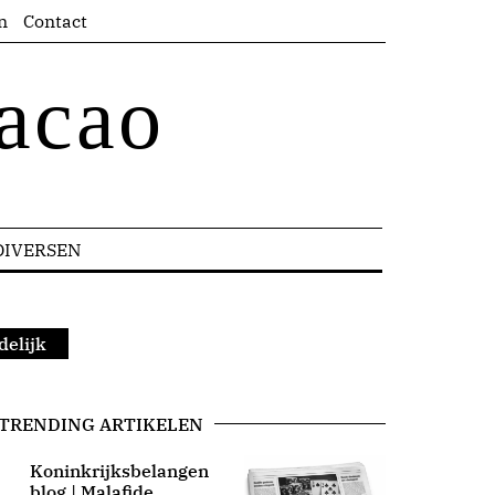
n
Contact
acao
DIVERSEN
delijk
TRENDING ARTIKELEN
Koninkrijksbelangen
blog | Malafide