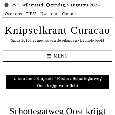
27°C Wilemstad
zondag, 9 augustus 2026
Over ons
TIPS?
Uw steun
Contact
Knipselkrant Curacao
Sinds 2010 het nieuws van de eilanden - het hele beeld
MENU
U ben hier:
Knipsels
/
Media
/
Schottegatweg
Oost krijgt weer licht
Schottegatweg Oost krijgt