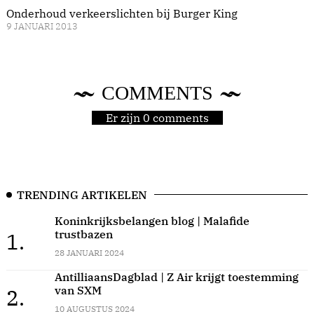
Onderhoud verkeerslichten bij Burger King
9 JANUARI 2013
COMMENTS
Er zijn 0 comments
TRENDING ARTIKELEN
Koninkrijksbelangen blog | Malafide
trustbazen
1.
28 JANUARI 2024
AntilliaansDagblad | Z Air krijgt toestemming
van SXM
2.
10 AUGUSTUS 2024