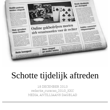
Schotte tijdelijk aftreden
18 DECEMBER 2013
redactie_curacao_2010_KKC
MEDIA
,
ANTILLIAANS DAGBLAD