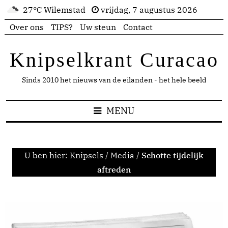
27°C Wilemstad
vrijdag, 7 augustus 2026
Over ons
TIPS?
Uw steun
Contact
Knipselkrant Curacao
Sinds 2010 het nieuws van de eilanden - het hele beeld
MENU
U ben hier:
Knipsels
/
Media
/
Schotte tijdelijk
aftreden