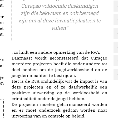
Curaçao voldoende deskundigen
zijn die bekwaam en ook bevoegd
er
zijn om al deze formatieplaatsen te
en
vullen”
et
t.
, zo luidt een andere opmerking van de RvA.
Daarnaast wordt geconstateerd dat Curaçao
es
meerdere projecten heeft die onder andere tot
al
doel hebben om de jeugdwerkloosheid en de
jeugdcriminaliteit te bestrijden.
ge
Het is de RvA onduidelijk wat de impact is van
en
deze projecten en of ze daadwerkelijk een
positieve uitwerking op de werkloosheid en
criminaliteit onder de jeugd hebben.
De projecten moeten geharmoniseerd worden
en er moet onderzoek gedaan worden naar
uitvoering van en controle op beleid.