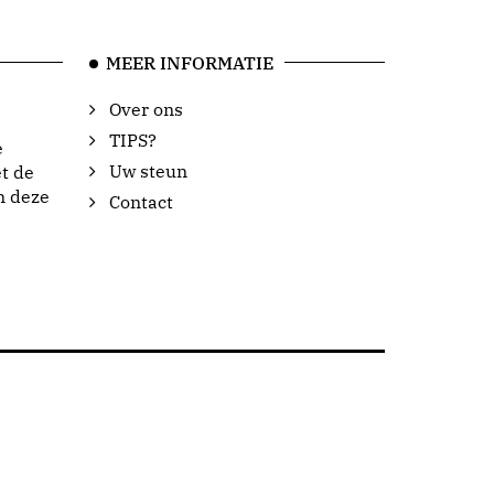
MEER INFORMATIE
Over ons
TIPS?
e
Uw steun
t de
n deze
Contact