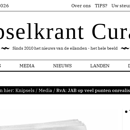
2026
Over ons
TIPS?
Uw steu
pselkrant Cur
Sinds 2010 het nieuws van de eilanden - het hele beeld
S
MEDIA
NIEUWS
LANDEN
n hier:
Knipsels
/
Media
/
RvA: JAB op veel punten onrealis