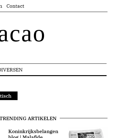
n
Contact
acao
DIVERSEN
tisch
TRENDING ARTIKELEN
Koninkrijksbelangen
blog | Malafide