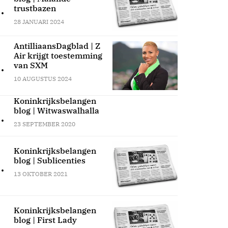
.
trustbazen
28 JANUARI 2024
AntilliaansDagblad | Z
Air krijgt toestemming
.
van SXM
10 AUGUSTUS 2024
Koninkrijksbelangen
blog | Witwaswalhalla
.
23 SEPTEMBER 2020
Koninkrijksbelangen
blog | Sublicenties
.
13 OKTOBER 2021
Koninkrijksbelangen
blog | First Lady
.