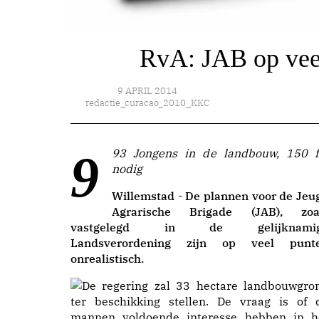
RvA: JAB op veel
9 APRIL 2014
redactie_curacao_2010_KKC
993 Jongens in de landbouw, 150 fte
nodig
Willemstad - De plannen voor de Jeu
Agrarische Brigade (JAB), zoa
vastgelegd in de gelijknami
Landsverordening zijn op veel punt
onrealistisch.