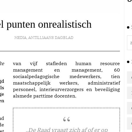
 punten onrealistisch
MEDIA
,
ANTILLIAANS DAGBLAD
van vijf stafleden human resource
management en management, 60
sociaalpedagogische medewerkers, tien
gd
maatschappelijk werkers, administratief
ls
personeel, interieurverzorgers en beveiliging
ge
alsmede parttime docenten.
en
,,
e Raad vraagt zich af of er op
D