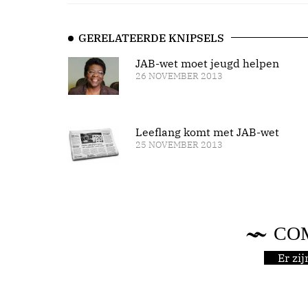
GERELATEERDE KNIPSELS
JAB-wet moet jeugd helpen
26 NOVEMBER 2013
Leeflang komt met JAB-wet
25 NOVEMBER 2013
CO
Er zi