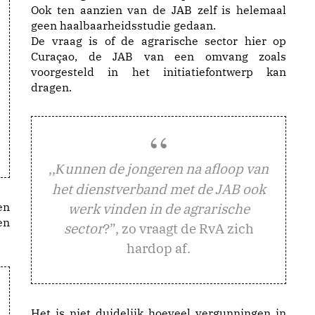
Ook ten aanzien van de JAB zelf is helemaal
geen haalbaarheidsstudie gedaan.
De vraag is of de agrarische sector hier op
Curaçao, de JAB van een omvang zoals
voorgesteld in het initiatiefontwerp kan
dragen.
,,
unnen de jongeren na afloop van
K
het dienstverband met de JAB ook
en
werk vinden in de agrarische
en
sector
?”, zo vraagt de RvA zich
hardop af.
Het is niet duidelijk hoeveel vergunningen in