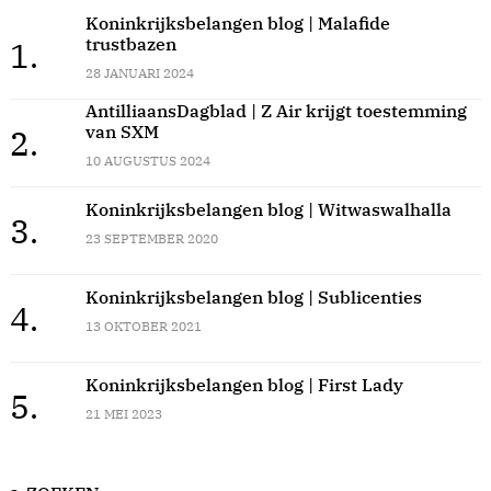
Koninkrijksbelangen blog | Malafide
trustbazen
1.
28 JANUARI 2024
AntilliaansDagblad | Z Air krijgt toestemming
van SXM
2.
10 AUGUSTUS 2024
Koninkrijksbelangen blog | Witwaswalhalla
3.
23 SEPTEMBER 2020
Koninkrijksbelangen blog | Sublicenties
4.
13 OKTOBER 2021
Koninkrijksbelangen blog | First Lady
5.
21 MEI 2023