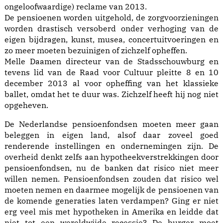
ongeloofwaardige) reclame van 2013.
De pensioenen worden uitgehold, de zorgvoorzieningen
worden drastisch versoberd onder verhoging van de
eigen bijdragen, kunst, musea, concertuitvoeringen en
zo meer moeten bezuinigen of zichzelf opheffen.
Melle Daamen directeur van de Stadsschouwburg en
tevens lid van de Raad voor Cultuur pleitte 8 en 10
december 2013 al voor opheffing van het klassieke
ballet, omdat het te duur was. Zichzelf heeft hij nog niet
opgeheven.
De Nederlandse pensioenfondsen moeten meer gaan
beleggen in eigen land, alsof daar zoveel goed
renderende instellingen en ondernemingen zijn. De
overheid denkt zelfs aan hypotheekverstrekkingen door
pensioenfondsen, nu de banken dat risico niet meer
willen nemen. Pensioenfondsen zouden dat risico wel
moeten nemen en daarmee mogelijk de pensioenen van
de komende generaties laten verdampen? Ging er niet
erg veel mis met hypotheken in Amerika en leidde dat
niet tot een wereldwijde recessie? De burger moet