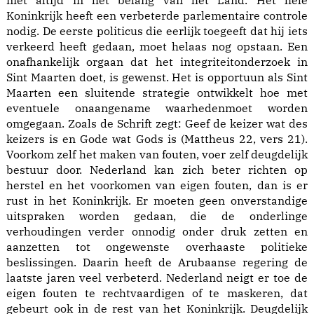
niet altijd in het belang van het Land. Het hele
Koninkrijk heeft een verbeterde parlementaire controle
nodig. De eerste politicus die eerlijk toegeeft dat hij iets
verkeerd heeft gedaan, moet helaas nog opstaan. Een
onafhankelijk orgaan dat het integriteitonderzoek in
Sint Maarten doet, is gewenst. Het is opportuun als Sint
Maarten een sluitende strategie ontwikkelt hoe met
eventuele onaangename waarhedenmoet worden
omgegaan. Zoals de Schrift zegt: Geef de keizer wat des
keizers is en Gode wat Gods is (Mattheus 22, vers 21).
Voorkom zelf het maken van fouten, voer zelf deugdelijk
bestuur door. Nederland kan zich beter richten op
herstel en het voorkomen van eigen fouten, dan is er
rust in het Koninkrijk. Er moeten geen onverstandige
uitspraken worden gedaan, die de onderlinge
verhoudingen verder onnodig onder druk zetten en
aanzetten tot ongewenste overhaaste politieke
beslissingen. Daarin heeft de Arubaanse regering de
laatste jaren veel verbeterd. Nederland neigt er toe de
eigen fouten te rechtvaardigen of te maskeren, dat
gebeurt ook in de rest van het Koninkrijk. Deugdelijk