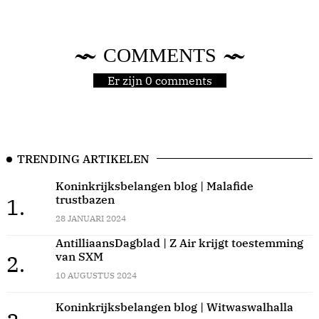
COMMENTS
Er zijn 0 comments
TRENDING ARTIKELEN
Koninkrijksbelangen blog | Malafide
trustbazen
1.
28 JANUARI 2024
AntilliaansDagblad | Z Air krijgt toestemming
van SXM
2.
10 AUGUSTUS 2024
Koninkrijksbelangen blog | Witwaswalhalla