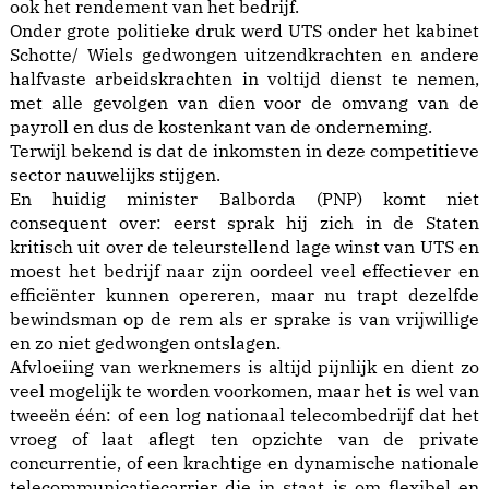
ook het rendement van het bedrijf.
Onder grote politieke druk werd UTS onder het kabinet
Schotte/ Wiels gedwongen uitzendkrachten en andere
halfvaste arbeidskrachten in voltijd dienst te nemen,
met alle gevolgen van dien voor de omvang van de
payroll en dus de kostenkant van de onderneming.
Terwijl bekend is dat de inkomsten in deze competitieve
sector nauwelijks stijgen.
En huidig minister Balborda (PNP) komt niet
consequent over: eerst sprak hij zich in de Staten
kritisch uit over de teleurstellend lage winst van UTS en
moest het bedrijf naar zijn oordeel veel effectiever en
efficiënter kunnen opereren, maar nu trapt dezelfde
bewindsman op de rem als er sprake is van vrijwillige
en zo niet gedwongen ontslagen.
Afvloeiing van werknemers is altijd pijnlijk en dient zo
veel mogelijk te worden voorkomen, maar het is wel van
tweeën één: of een log nationaal telecombedrijf dat het
vroeg of laat aflegt ten opzichte van de private
concurrentie, of een krachtige en dynamische nationale
telecommunicatiecarrier die in staat is om flexibel en