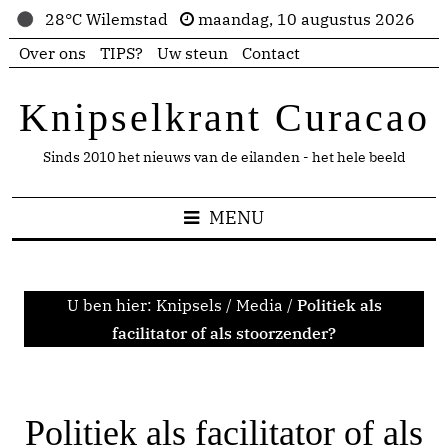
28°C Wilemstad
maandag, 10 augustus 2026
Over ons
TIPS?
Uw steun
Contact
Knipselkrant Curacao
Sinds 2010 het nieuws van de eilanden - het hele beeld
MENU
U ben hier:
Knipsels
/
Media
/
Politiek als
facilitator of als stoorzender?
Politiek als facilitator of als