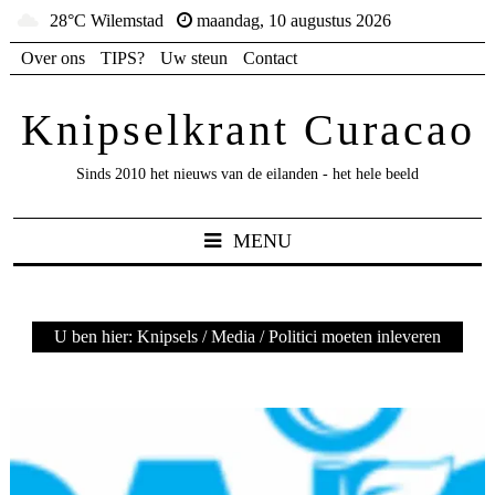
28°C Wilemstad
maandag, 10 augustus 2026
Over ons
TIPS?
Uw steun
Contact
Knipselkrant Curacao
Sinds 2010 het nieuws van de eilanden - het hele beeld
MENU
U ben hier:
Knipsels
/
Media
/
Politici moeten inleveren