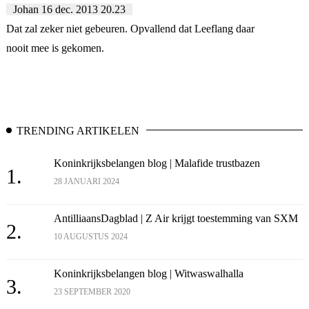
Johan
16 dec. 2013 20.23
Dat zal zeker niet gebeuren. Opvallend dat Leeflang daar
nooit mee is gekomen.
TRENDING ARTIKELEN
Koninkrijksbelangen blog | Malafide trustbazen
1.
28 JANUARI 2024
AntilliaansDagblad | Z Air krijgt toestemming van SXM
2.
10 AUGUSTUS 2024
Koninkrijksbelangen blog | Witwaswalhalla
3.
23 SEPTEMBER 2020