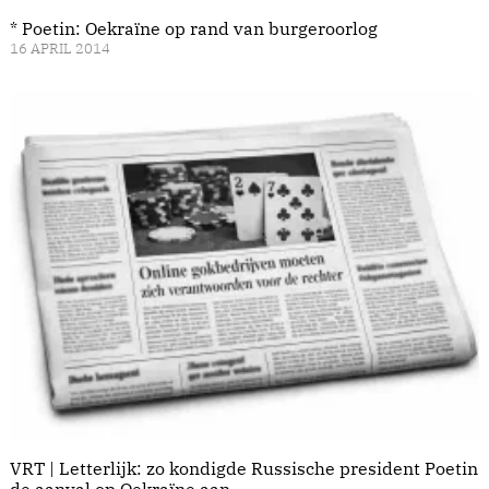
* Poetin: Oekraïne op rand van burgeroorlog
16 APRIL 2014
VRT | Letterlijk: zo kondigde Russische president Poetin