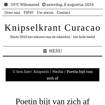
29°C Wilemstad
zaterdag, 8 augustus 2026
Over ons
TIPS?
Uw steun
Contact
Knipselkrant Curacao
Sinds 2010 het nieuws van de eilanden - het hele beeld
MENU
U ben hier:
Knipsels
/
Media
/
Poetin bijt van
zich af
Poetin bijt van zich af