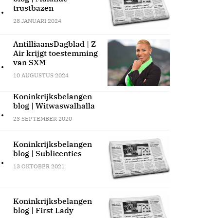
.
trustbazen
28 JANUARI 2024
AntilliaansDagblad | Z
Air krijgt toestemming
.
van SXM
10 AUGUSTUS 2024
Koninkrijksbelangen
blog | Witwaswalhalla
.
23 SEPTEMBER 2020
Koninkrijksbelangen
blog | Sublicenties
.
13 OKTOBER 2021
Koninkrijksbelangen
blog | First Lady
.