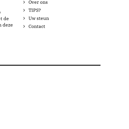
Over ons
TIPS?
e
Uw steun
t de
n deze
Contact