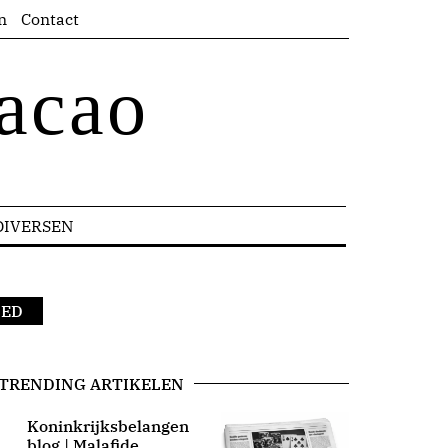
n
Contact
acao
DIVERSEN
NED
TRENDING ARTIKELEN
Koninkrijksbelangen
blog | Malafide