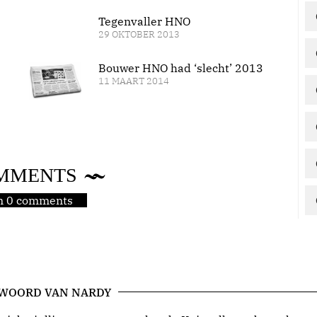
Tegenvaller HNO
29 OKTOBER 2013
Bouwer HNO had ‘slecht’ 2013
11 MAART 2014
MMENTS
jn 0 comments
 WOORD VAN NARDY