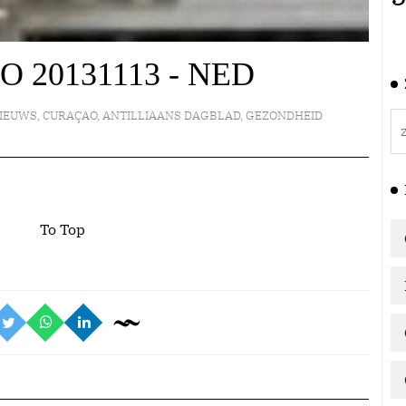
NO 20131113 - NED
IEUWS
,
CURAÇAO
,
ANTILLIAANS DAGBLAD
,
GEZONDHEID
To Top