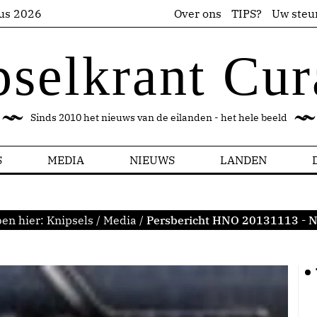
us 2026
Over ons
TIPS?
Uw steu
pselkrant Cur
Sinds 2010 het nieuws van de eilanden - het hele beeld
S
MEDIA
NIEUWS
LANDEN
ben hier:
Knipsels
/
Media
/
Persbericht HNO 20131113 - 