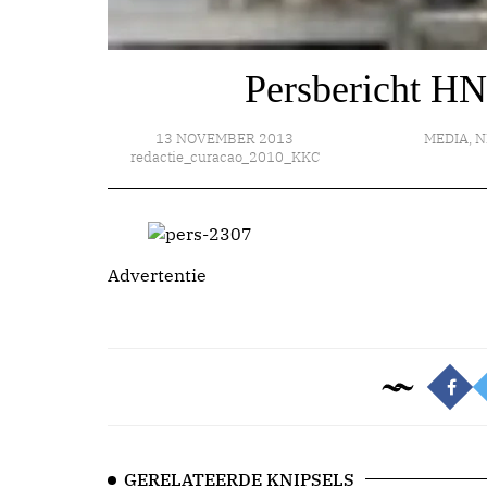
Persbericht H
13 NOVEMBER 2013
MEDIA
,
N
redactie_curacao_2010_KKC
Advertentie
GERELATEERDE KNIPSELS