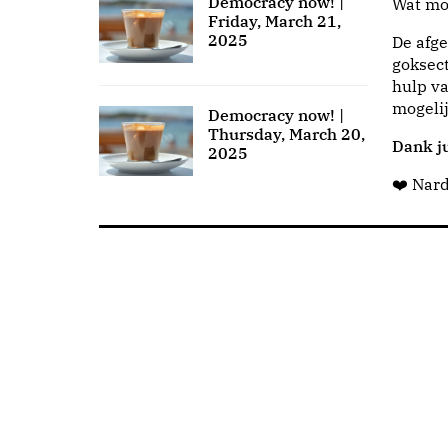
Democracy now! |
Wat moo
Friday, March 21,
2025
De afge
goksect
hulp va
mogeli
Democracy now! |
Thursday, March 20,
Dank ju
2025
❤️ Nar