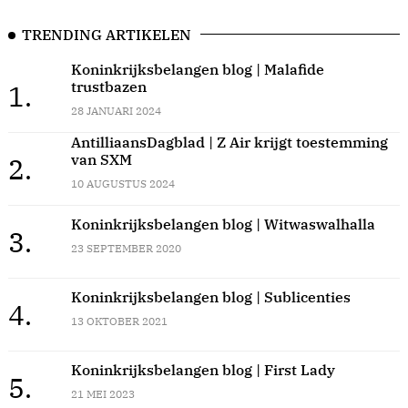
TRENDING ARTIKELEN
Koninkrijksbelangen blog | Malafide
trustbazen
1.
28 JANUARI 2024
AntilliaansDagblad | Z Air krijgt toestemming
van SXM
2.
10 AUGUSTUS 2024
Koninkrijksbelangen blog | Witwaswalhalla
3.
23 SEPTEMBER 2020
Koninkrijksbelangen blog | Sublicenties
4.
13 OKTOBER 2021
Koninkrijksbelangen blog | First Lady
5.
21 MEI 2023