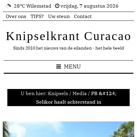
28°C Wilemstad
vrijdag, 7 augustus 2026
Over ons
TIPS?
Uw steun
Contact
Knipselkrant Curacao
Sinds 2010 het nieuws van de eilanden - het hele beeld
MENU
U ben hier:
Knipsels
/
Media
/
PB &#124;
Selikor haalt achterstand in