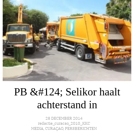
PB &#124; Selikor haalt
achterstand in
28 DECEMBER 2014
redactie_curacao_2010_KKC
MEDIA
,
CURAÇAO
,
PERSBERICHTEN