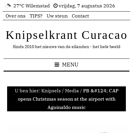
27°C Wilemstad
vrijdag, 7 augustus 2026
Over ons
TIPS?
Uw steun
Contact
Knipselkrant Curacao
Sinds 2010 het nieuws van de eilanden - het hele beeld
MENU
U ben hier:
Knipsels
/
Media
/
PB &#124; CAP
opens Christmas season at the airport with
Aguinaldo music