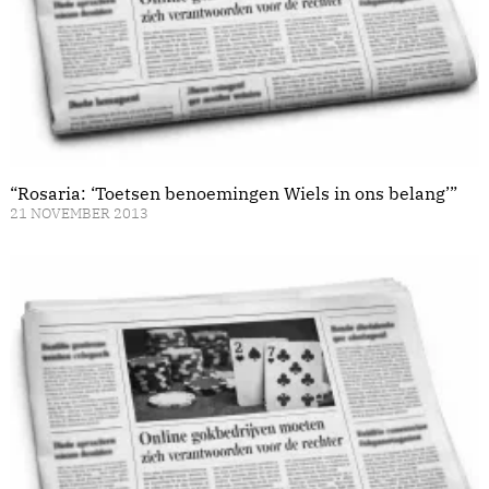
“Rosaria: ‘Toetsen benoemingen Wiels in ons belang’”
21 NOVEMBER 2013