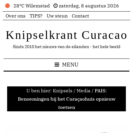
28°C Wilemstad
zaterdag, 8 augustus 2026
Over ons
TIPS?
Uw steun
Contact
Knipselkrant Curacao
Sinds 2010 het nieuws van de eilanden - het hele beeld
MENU
U ben hier:
Knipsels
/
Media
/
PAIS:
Benoemingen bij het Curaçaohuis opnieuw
toetsen