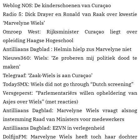
Weblog NOS:
De kinderschoenen van Curaçao
Radio 5:
Dick Drayer en Ronald van Raak over kwestie
‘Marvelyne Wiels’
Omroep West:
Rijksminister Curaçao liegt over
opleiding Haagse Hogeschool
Antilliaans Dagblad :
Helmin hielp zus Marvelyne niet
Nieuws360: Wiels:
‘Ze proberen mij politiek dood te
maken’
Telegraaf:
‘Zaak-Wiels is aan Curaçao’
TodaySMX:
Wiels did not go through “Dutch screening”
Versgeperst:
“Parlementariërs willen opheldering van
Asjes over Wiels”
(met reacties)
Antilliaans Dagblad:
Marvelyne Wiels vraagt alsnog
instemming Raad van Ministers voor medewerkers
Antilliaans Dagblad:
EZVN in verlegenheid
DolfijnFM:
Marvelyne Wiels heeft toch haar dochter