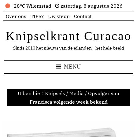
28°C Wilemstad
zaterdag, 8 augustus 2026
Over ons
TIPS?
Uw steun
Contact
Knipselkrant Curacao
Sinds 2010 het nieuws van de eilanden - het hele beeld
MENU
U ben hier:
Knipsels
/
Media
/
Opvolger van
Francisca volgende week bekend