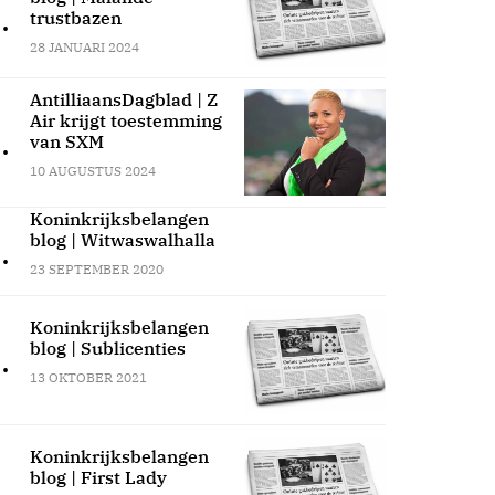
.
trustbazen
28 JANUARI 2024
AntilliaansDagblad | Z
Air krijgt toestemming
.
van SXM
10 AUGUSTUS 2024
Koninkrijksbelangen
blog | Witwaswalhalla
.
23 SEPTEMBER 2020
Koninkrijksbelangen
blog | Sublicenties
.
13 OKTOBER 2021
Koninkrijksbelangen
blog | First Lady
.