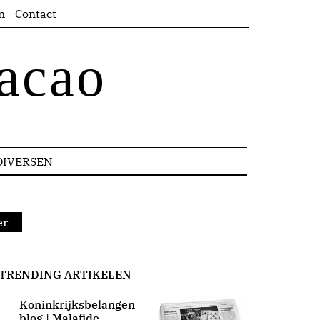
n
Contact
acao
DIVERSEN
er
TRENDING ARTIKELEN
Koninkrijksbelangen
blog | Malafide