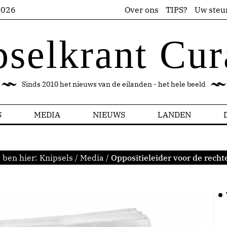
2026
Over ons
TIPS?
Uw steu
pselkrant Cur
Sinds 2010 het nieuws van de eilanden - het hele beeld
S
MEDIA
NIEUWS
LANDEN
 ben hier:
Knipsels
/
Media
/
Oppositieleider voor de recht