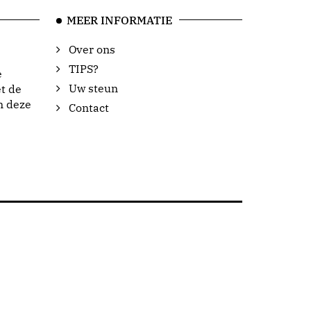
MEER INFORMATIE
Over ons
TIPS?
e
Uw steun
t de
n deze
Contact