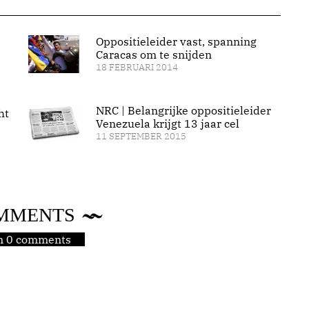
Oppositieleider vast, spanning
Caracas om te snijden
18 FEBRUARI 2014
NRC | Belangrijke oppositieleider
ht
Venezuela krijgt 13 jaar cel
11 SEPTEMBER 2015
MMENTS
jn 0 comments