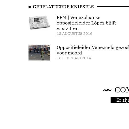
GERELATEERDE KNIPSELS
PFM | Venezolaanse
oppositieleider López blijft
vastzitten
13 AUGUSTUS 2016
Oppositieleider Venezuela gezoc
voor moord
16 FEBRUARI 2014
CO
Er zi