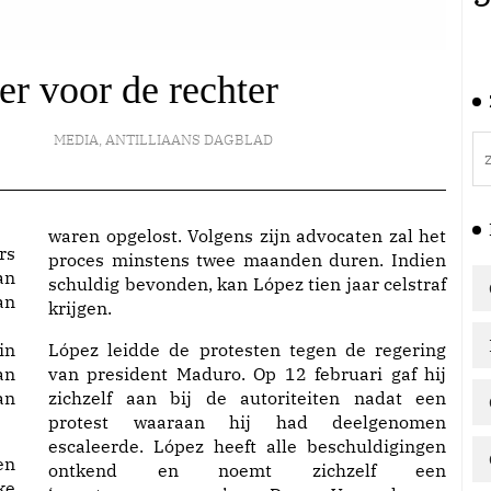
er voor de rechter
MEDIA
,
ANTILLIAANS DAGBLAD
waren opgelost. Volgens zijn advocaten zal het
proces minstens twee maanden duren. Indien
schuldig bevonden, kan López tien jaar celstraf
krijgen.
in
López leidde de protesten tegen de regering
an
van president Maduro. Op 12 februari gaf hij
an
zichzelf aan bij de autoriteiten nadat een
protest waaraan hij had deelgenomen
escaleerde. López heeft alle beschuldigingen
en
ontkend en noemt zichzelf een
ke