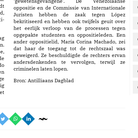
‘gewetensgevangene’. De Venezolaanse
dt
oppositie en de Commissie van Internationale
d,
Juristen hebben de zaak tegen López
i-
bekritiseerd en hebben ook twijfels geuit over
het eerlijk verloop van de processen tegen
opgepakte studenten en oppositieleden. Een
ag
ander oppositielid, María Corina Machado, zei
n.
dat haar de toegang tot de rechtszaal was
e,
geweigerd. Ze beschuldigde de rechters ervan
de
andersdenkenden te vervolgen, terwijl ze
do
criminelen laten lopen.
en
ge
Bron:
Antilliaans Dagblad
ig
et