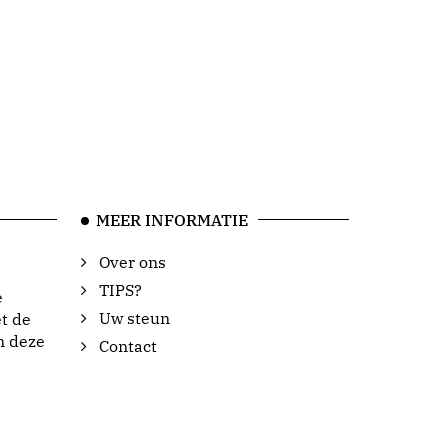
MEER INFORMATIE
Over ons
TIPS?
e
Uw steun
t de
n deze
Contact