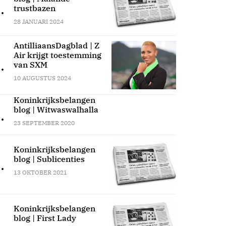
.
trustbazen
28 JANUARI 2024
AntilliaansDagblad | Z
Air krijgt toestemming
.
van SXM
10 AUGUSTUS 2024
Koninkrijksbelangen
blog | Witwaswalhalla
.
23 SEPTEMBER 2020
Koninkrijksbelangen
blog | Sublicenties
.
13 OKTOBER 2021
Koninkrijksbelangen
blog | First Lady
.