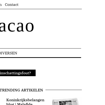
n
Contact
acao
DIVERSEN
 inschattingsfout?
TRENDING ARTIKELEN
Koninkrijksbelangen
blog | Malafide