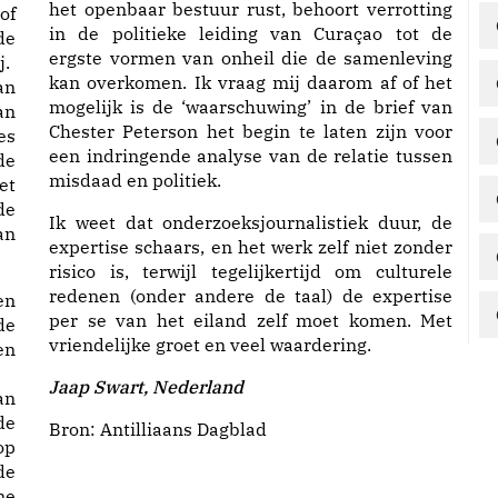
het openbaar bestuur rust, behoort verrotting
of
in de politieke leiding van Curaçao tot de
de
ergste vormen van onheil die de samenleving
j.
kan overkomen. Ik vraag mij daarom af of het
an
mogelijk is de ‘waarschuwing’ in de brief van
an
Chester Peterson het begin te laten zijn voor
es
een indringende analyse van de relatie tussen
de
misdaad en politiek.
et
de
Ik weet dat onderzoeksjournalistiek duur, de
an
expertise schaars, en het werk zelf niet zonder
risico is, terwijl tegelijkertijd om culturele
redenen (onder andere de taal) de expertise
en
per se van het eiland zelf moet komen. Met
de
vriendelijke groet en veel waardering.
en
Jaap Swart, Nederland
an
de
Bron:
Antilliaans Dagblad
op
de
me