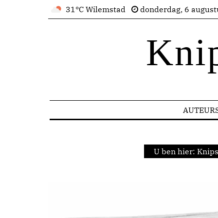
31°C Wilemstad
donderdag, 6 august
Kni
AUTEUR
U ben hier:
Knips