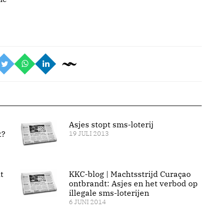
Asjes stopt sms-loterij
t?
19 JULI 2013
t
KKC-blog | Machtsstrijd Curaçao
ontbrandt: Asjes en het verbod op
illegale sms-loterijen
6 JUNI 2014