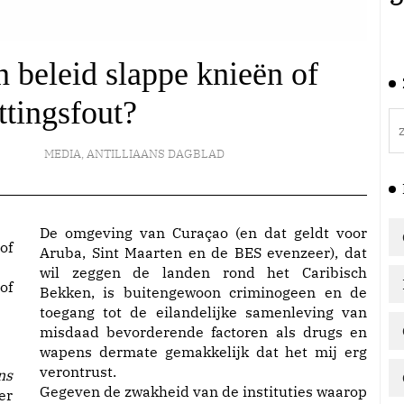
n beleid slappe knieën of
ttingsfout?
MEDIA
,
ANTILLIAANS DAGBLAD
De omgeving van Curaçao (en dat geldt voor
Aruba, Sint Maarten en de BES evenzeer), dat
wil zeggen de landen rond het Caribisch
of
Bekken, is buitengewoon criminogeen en de
toegang tot de eilandelijke samenleving van
misdaad bevorderende factoren als drugs en
wapens dermate gemakkelijk dat het mij erg
verontrust.
ns
Gegeven de zwakheid van de instituties waarop
er