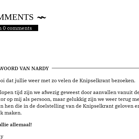
MMENTS
jn 0 comments
 WOORD VAN NARDY
i dat jullie weer met zo velen de Knipselkrant bezoeken.
lopen tijd zijn we afwezig geweest door aanvallen vanuit d
or op mij als persoon, maar gelukkig zijn we weer terug me
n hen die in de doelstelling van de Knipselkrant geloven e
jk maken.
llie allemaal!
dy