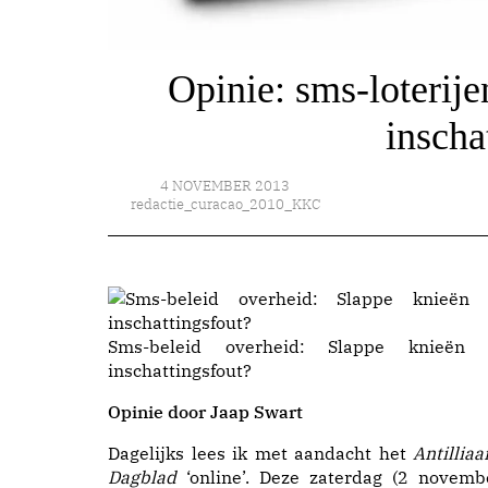
Opinie: sms-loterije
inscha
4 NOVEMBER 2013
redactie_curacao_2010_KKC
Sms-beleid overheid: Slappe knieën 
inschattingsfout?
Opinie door Jaap Swart
Dagelijks lees ik met aandacht het
Antilliaa
Dagblad
‘online’. Deze zaterdag (2 novemb