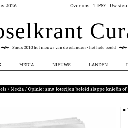
us 2026
Over ons
TIPS?
Uw steu
pselkrant Cur
Sinds 2010 het nieuws van de eilanden - het hele beeld
S
MEDIA
NIEUWS
LANDEN
els
/
Media
/
Opinie: sms-loterijen beleid slappe knieën of