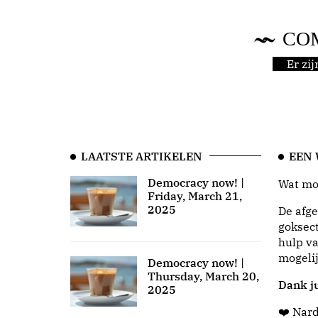
CO
Er zi
LAATSTE ARTIKELEN
EEN
Democracy now! |
Wat moo
Friday, March 21,
2025
De afge
goksect
hulp va
mogeli
Democracy now! |
Thursday, March 20,
Dank ju
2025
❤️ Nar