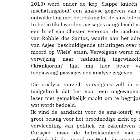
2013) werd onder de kop ‘Slappe knieën 
inschattingsfout’ een analyse gegeven van 
ontwikkeling met betrekking tot de sms-loteri
In het artikel worden passages aangehaald v
een brief van Chester Peterson, de raadsm
van Robbie dos Santos, waarin aan het adr
van Asjes ‘beschuldigende uitlatingen over 
moord op Wiels’ staan. Vervolgens wordt m
verwijzing naar taalkundig ingewikkel
(‘krankjorum’ lijkt mij hier beter v
toepassing) passages een analyse gegeven.
Die analyse verzeilt vervolgens zelf in e
taalgebruik dat het voor een ongewapen
lezer niet gemakkelijk maakt om te begrijp
wat wordt bedoeld.
Ik vind de aandacht voor de sms-loterij v
groot belang voor het broodnodige zicht op 
vervlechting van politiek en zakenleven 
Curaçao, maar de betrokkenheid van 
politiek bij de moord op Wiels intrigeert 