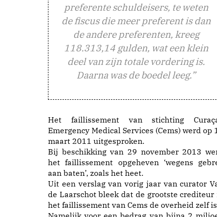
preferente schuldeisers, te weten
de fiscus die meer preferent is dan
de andere preferenten, kreeg
118.313,14 gulden, wat een klein
deel van zijn totale vordering is.
Daarna was de boedel leeg.”
Het faillissement van stichting Curaç
Emergency Medical Services (Cems) werd op 
maart 2011 uitgesproken.
Bij beschikking van 29 november 2013 we
het faillissement opgeheven ‘wegens gebr
aan baten’, zoals het heet.
Uit een verslag van vorig jaar van curator V
de Laarschot bleek dat de grootste crediteur 
het faillissement van Cems de overheid zelf is
Namelijk voor een bedrag van bijna 2 miljo