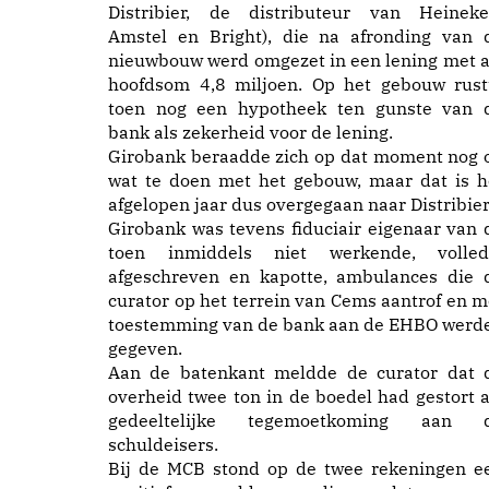
Distribier, de distributeur van Heineke
Amstel en Bright), die na afronding van 
nieuwbouw werd omgezet in een lening met a
hoofdsom 4,8 miljoen. Op het gebouw rust
toen nog een hypotheek ten gunste van 
bank als zekerheid voor de lening.
Girobank beraadde zich op dat moment nog 
wat te doen met het gebouw, maar dat is h
afgelopen jaar dus overgegaan naar Distribier
Girobank was tevens fiduciair eigenaar van 
toen inmiddels niet werkende, volled
afgeschreven en kapotte, ambulances die 
curator op het terrein van Cems aantrof en m
toestemming van de bank aan de EHBO werd
gegeven.
Aan de batenkant meldde de curator dat 
overheid twee ton in de boedel had gestort a
gedeeltelijke tegemoetkoming aan 
schuldeisers.
Bij de MCB stond op de twee rekeningen e