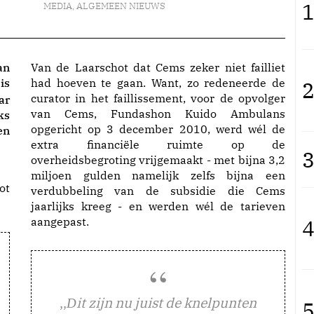
1
MEDIA
,
ALGEMEEN NIEUWS
Van de Laarschot dat Cems zeker niet failliet
is
had hoeven te gaan. Want, zo redeneerde de
2
curator in het faillissement, voor de opvolger
ar
van Cems, Fundashon Kuido Ambulans
ks
opgericht op 3 december 2010, werd wél de
en
extra financiële ruimte op de
3
overheidsbegroting vrijgemaakt - met bijna 3,2
miljoen gulden namelijk zelfs bijna een
ot
verdubbeling van de subsidie die Cems
jaarlijks kreeg - en werden wél de tarieven
aangepast.
4
,,
it zijn nu juist de knelpunten
D
5