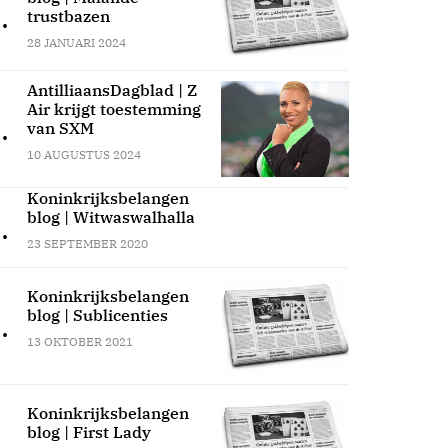
.
trustbazen
28 JANUARI 2024
AntilliaansDagblad | Z
Air krijgt toestemming
.
van SXM
10 AUGUSTUS 2024
Koninkrijksbelangen
blog | Witwaswalhalla
.
23 SEPTEMBER 2020
Koninkrijksbelangen
blog | Sublicenties
.
13 OKTOBER 2021
Koninkrijksbelangen
blog | First Lady
.