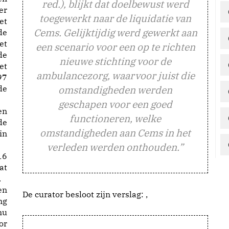
red.), blijkt dat doelbewust werd
er
toegewerkt naar de liquidatie van
et
Cems. Gelijktijdig werd gewerkt aan
de
et
een scenario voor een op te richten
de
nieuwe stichting voor de
et
ambulancezorg, waarvoor juist die
97
de
omstandigheden werden
geschapen voor een goed
en
functioneren, welke
de
omstandigheden aan Cems in het
in
verleden werden onthouden.”
16
at
.
en
De curator besloot zijn verslag: ,
ng
nu
or