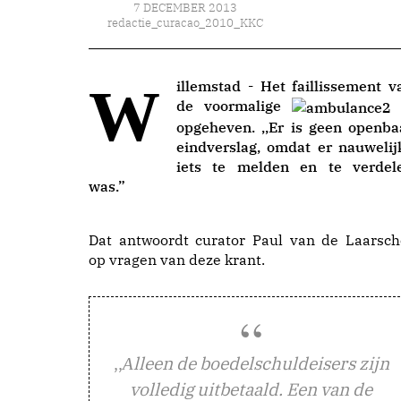
7 DECEMBER 2013
redactie_curacao_2010_KKC
Willemstad - Het faillissement van
de voormalige
opgeheven. ,,Er is geen openba
eindverslag, omdat er nauwelij
iets te melden en te verdel
was.”
Dat antwoordt curator Paul van de Laarsch
op vragen van deze krant.
,,
lleen de boedelschuldeisers zijn
A
volledig uitbetaald. Een van de