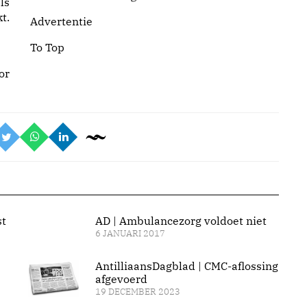
ls
t.
Advertentie
To Top
or
st
AD | Ambulancezorg voldoet niet
6 JANUARI 2017
AntilliaansDagblad | CMC-aflossing
afgevoerd
19 DECEMBER 2023