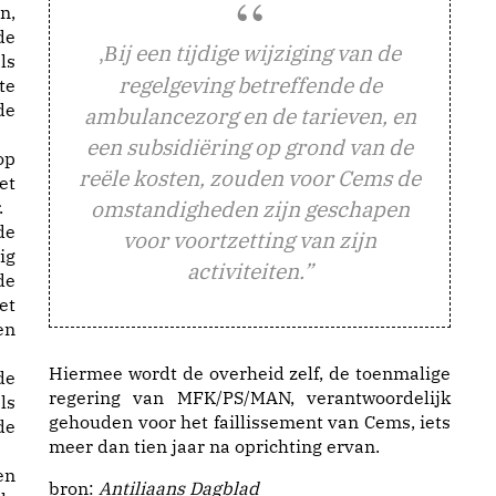
n,
de
,
ij een tijdige wijziging van de
B
ls
regelgeving betreffende de
te
de
ambulancezorg en de tarieven, en
een subsidiëring op grond van de
op
reële kosten, zouden voor Cems de
et
omstandigheden zijn geschapen
.
de
voor voortzetting van zijn
ig
activiteiten.”
de
et
en
Hiermee wordt de overheid zelf, de toenmalige
de
regering van MFK/PS/MAN, verantwoordelijk
ls
gehouden voor het faillissement van Cems, iets
de
meer dan tien jaar na oprichting ervan.
en
bron:
Antiliaans Dagblad