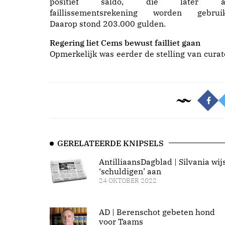
positief saldo, die later a
faillissementsrekening worden gebruik
Daarop stond 203.000 gulden.
Regering liet Cems bewust failliet gaan
Opmerkelijk was eerder de stelling van curat
GERELATEERDE KNIPSELS
AntilliaansDagblad | Silvania wij
‘schuldigen’ aan
24 OKTOBER 2022
AD | Berenschot gebeten hond
voor Taams