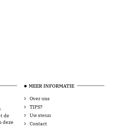
MEER INFORMATIE
Over ons
TIPS?
e
Uw steun
t de
n deze
Contact