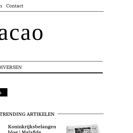
n
Contact
acao
DIVERSEN
s
TRENDING ARTIKELEN
Koninkrijksbelangen
blog | Malafide