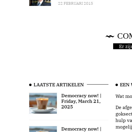
22 FEBRUARI 2015
CO
Er zi
LAATSTE ARTIKELEN
EEN
Democracy now! |
Wat moo
Friday, March 21,
2025
De afge
goksect
hulp va
mogeli
Democracy now! |