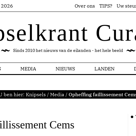
s 2026
Over ons
TIPS?
Uw steu
pselkrant Cur
Sinds 2010 het nieuws van de eilanden - het hele beeld
S
MEDIA
NIEUWS
LANDEN
U ben hier:
Knipsels
/
Media
/
Opheffing faillissement Cem
illissement Cems