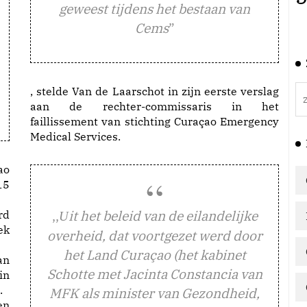
geweest tijdens het bestaan van
Cems
”
, stelde Van de Laarschot in zijn eerste verslag
aan de rechter-commissaris in het
faillissement van stichting Curaçao Emergency
Medical Services.
ao
15
,,
it het beleid van de eilandelijke
rd
U
ek
overheid, dat voortgezet werd door
het Land Curaçao (het kabinet
an
Schotte met Jacinta Constancia van
in
.
MFK als minister van Gezondheid,
en