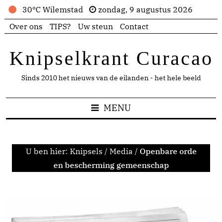
30°C Wilemstad
zondag, 9 augustus 2026
Over ons
TIPS?
Uw steun
Contact
Knipselkrant Curacao
Sinds 2010 het nieuws van de eilanden - het hele beeld
MENU
U ben hier:
Knipsels
/
Media
/
Openbare orde
en bescherming gemeenschap