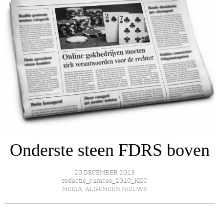
Onderste steen FDRS boven
20 DECEMBER 2013
redactie_curacao_2010_KKC
MEDIA
,
ALGEMEEN NIEUWS