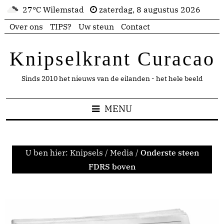
27°C Wilemstad
zaterdag, 8 augustus 2026
Over ons
TIPS?
Uw steun
Contact
Knipselkrant Curacao
Sinds 2010 het nieuws van de eilanden - het hele beeld
MENU
U ben hier:
Knipsels
/
Media
/
Onderste steen
FDRS boven