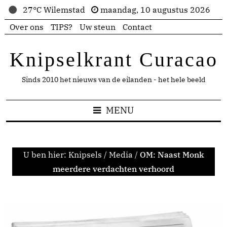
27°C Wilemstad
maandag, 10 augustus 2026
Over ons
TIPS?
Uw steun
Contact
Knipselkrant Curacao
Sinds 2010 het nieuws van de eilanden - het hele beeld
MENU
U ben hier:
Knipsels
/
Media
/
OM: Naast Monk
meerdere verdachten verhoord