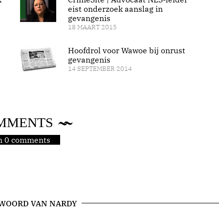
eist onderzoek aanslag in
gevangenis
18 MAART 2015
Hoofdrol voor Wawoe bij onrust
gevangenis
14 SEPTEMBER 2014
MMENTS
jn 0 comments
 WOORD VAN NARDY