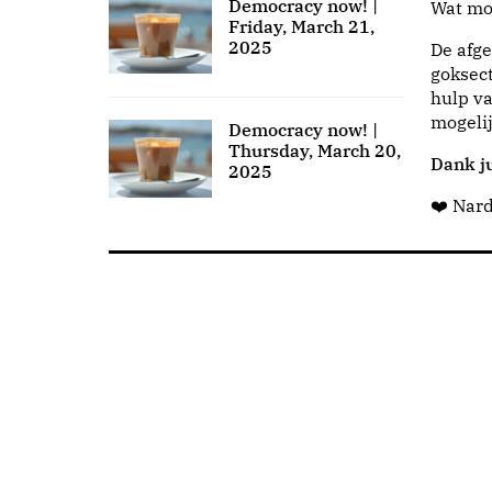
Democracy now! |
Wat moo
Friday, March 21,
2025
De afge
goksect
hulp va
mogeli
Democracy now! |
Thursday, March 20,
Dank ju
2025
❤️ Nar