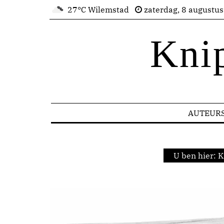
27°C Wilemstad
zaterdag, 8 augustu
Kni
AUTEUR
U ben hier:
K