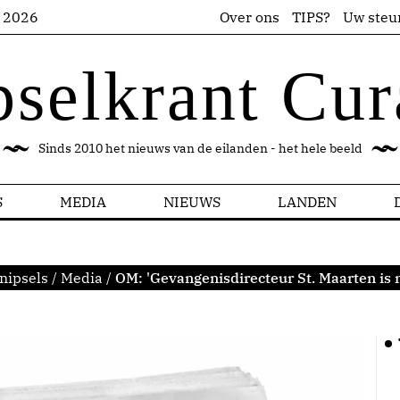
s 2026
Over ons
TIPS?
Uw steu
pselkrant Cur
Sinds 2010 het nieuws van de eilanden - het hele beeld
S
MEDIA
NIEUWS
LANDEN
nipsels
/
Media
/
OM: 'Gevangenisdirecteur St. Maarten is n