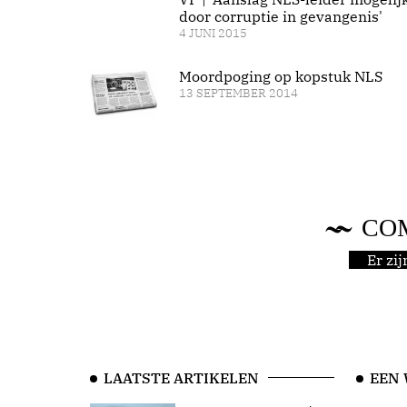
door corruptie in gevangenis'
4 JUNI 2015
Moordpoging op kopstuk NLS
13 SEPTEMBER 2014
CO
Er zi
LAATSTE ARTIKELEN
EEN