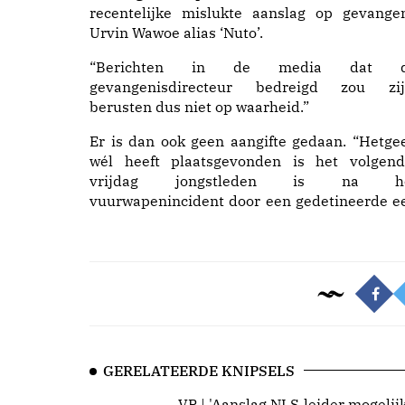
recentelijke mislukte aanslag op gevange
Urvin Wawoe alias ‘Nuto’.
“Berichten in de media dat 
gevangenisdirecteur bedreigd zou zij
berusten dus niet op waarheid.”
Er is dan ook geen aangifte gedaan. “Hetge
wél heeft plaatsgevonden is het volgend
vrijdag jongstleden is na h
vuurwapenincident door een gedetineerde e
GERELATEERDE KNIPSELS
VP | 'Aanslag NLS-leider mogelij