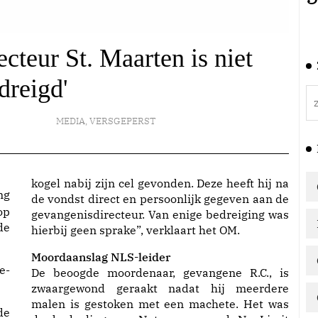
teur St. Maarten is niet
dreigd'
MEDIA
,
VERSGEPERST
kogel nabij zijn cel gevonden. Deze heeft hij na
g
de vondst direct en persoonlijk gegeven aan de
op
gevangenisdirecteur. Van enige bedreiging was
de
hierbij geen sprake”, verklaart het OM.
Moordaanslag NLS-leider
e-
De beoogde moordenaar, gevangene R.C., is
zwaargewond geraakt nadat hij meerdere
malen is gestoken met een machete. Het was
de