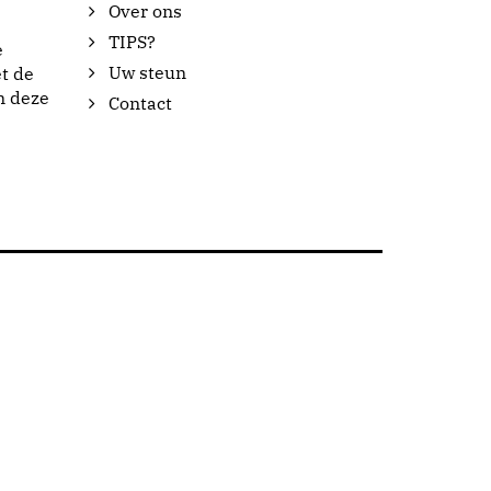
Over ons
TIPS?
e
Uw steun
t de
n deze
Contact