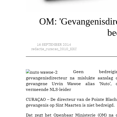
OM: 'Gevangenisdirec
be
16 SEPTEMBER 2014
redactie_curacao_2010_KKC
Geen bedreigin
gevangenisdirecteur na mislukte aanslag 
gevangene Urvin Wawoe alias ‘Nuto’, 
vermeende NLS-leider
CURAÇAO – De directeur van de Pointe Blach
gevangenis op Sint Maarten is niet bedreigd.
Dat zegt het Openbaar Ministerie (OM) na 