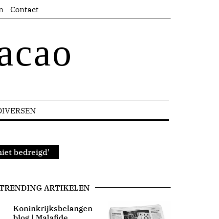
n
Contact
acao
DIVERSEN
iet bedreigd'
TRENDING ARTIKELEN
Koninkrijksbelangen
blog | Malafide