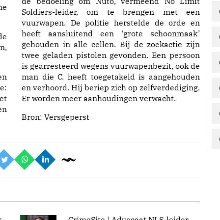
de bedoeling om Nuto, vermeend No Limit
ne
Soldiers-leider, om te brengen met een
vuurwapen. De politie herstelde de orde en
heeft aansluitend een ‘grote schoonmaak’
de
gehouden in alle cellen. Bij de zoekactie zijn
n,
twee geladen pistolen gevonden. Een persoon
is gearresteerd wegens vuurwapenbezit, ook de
en
man die C. heeft toegetakeld is aangehouden
e:
en verhoord. Hij beriep zich op zelfverdediging.
et
Er worden meer aanhoudingen verwacht.
en
Bron:
Versgeperst
k
CrimeSite | Advocaat NLS-leider