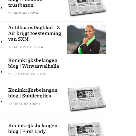
.
trustbazen
28 JANUARI 2024
AntilliaansDagblad | Z
Air krijgt toestemming
.
van SXM
10 AUGUSTUS 2024
Koninkrijksbelangen
blog | Witwaswalhalla
.
23 SEPTEMBER 2020
Koninkrijksbelangen
blog | Sublicenties
.
13 OKTOBER 2021
Koninkrijksbelangen
blog | First Lady
.