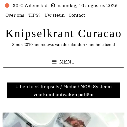
30°C Wilemstad
maandag, 10 augustus 2026
Over ons
TIPS?
Uw steun
Contact
Knipselkrant Curacao
Sinds 2010 het nieuws van de eilanden - het hele beeld
MENU
U ben hier:
Knipsels
/
Media
/
NOS: Systeem
voorkomt ontwaken patiënt