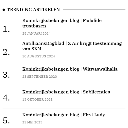
TRENDING ARTIKELEN
Koninkrijksbelangen blog | Malafide
trustbazen
1.
28 JANUARI 2024
AntilliaansDagblad | Z Air krijgt toestemming
van SXM
2.
10 AUGUSTUS 2024
Koninkrijksbelangen blog | Witwaswalhalla
3.
23 SEPTEMBER 2020
Koninkrijksbelangen blog | Sublicenties
4.
13 OKTOBER 2021
Koninkrijksbelangen blog | First Lady
5.
21 MEI 2023