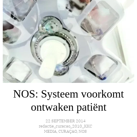
NOS: Systeem voorkomt
ontwaken patiënt
22 SEPTEMBER 2014
redactie_curacao_2010_KKC
MEDIA
,
CURAÇAO
,
NOS