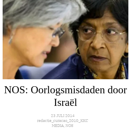
NOS: Oorlogsmisdaden door
Israël
23 JULI 2014
redactie_curacao_2010_KKC
MEDIA
,
NOS