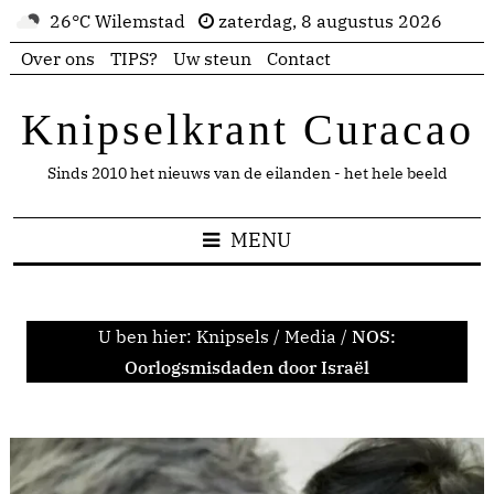
26°C Wilemstad
zaterdag, 8 augustus 2026
Over ons
TIPS?
Uw steun
Contact
Knipselkrant Curacao
Sinds 2010 het nieuws van de eilanden - het hele beeld
MENU
U ben hier:
Knipsels
/
Media
/
NOS:
Oorlogsmisdaden door Israël