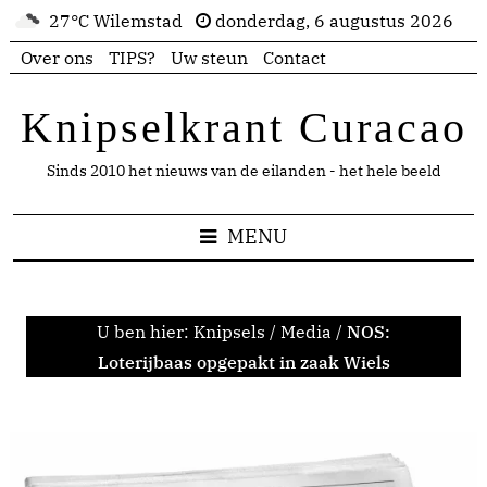
27°C Wilemstad
donderdag, 6 augustus 2026
Over ons
TIPS?
Uw steun
Contact
Knipselkrant Curacao
Sinds 2010 het nieuws van de eilanden - het hele beeld
MENU
U ben hier:
Knipsels
/
Media
/
NOS:
Loterijbaas opgepakt in zaak Wiels