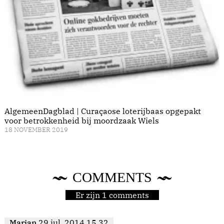
AlgemeenDagblad | Curaçaose loterijbaas opgepakt
voor betrokkenheid bij moordzaak Wiels
18 NOVEMBER 2019
COMMENTS
Er zijn 1 comments
Marjan
29 jul. 2014 15.32