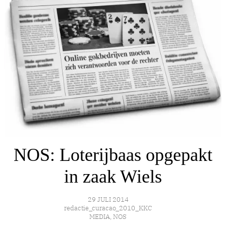
NOS: Loterijbaas opgepakt
in zaak Wiels
29 JULI 2014
redactie_curacao_2010_KKC
MEDIA
,
NOS