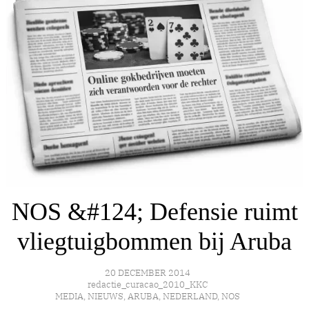
NOS &#124; Defensie ruimt
vliegtuigbommen bij Aruba
20 DECEMBER 2014
redactie_curacao_2010_KKC
MEDIA
,
NIEUWS
,
ARUBA
,
NEDERLAND
,
NOS