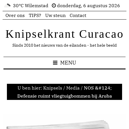
30°C Wilemstad
donderdag, 6 augustus 2026
Over ons
TIPS?
Uw steun
Contact
Knipselkrant Curacao
Sinds 2010 het nieuws van de eilanden - het hele beeld
MENU
U ben hier:
Knipsels
/
Media
/
NOS &#124;
Defensie ruimt vliegtuigbommen bij Aruba