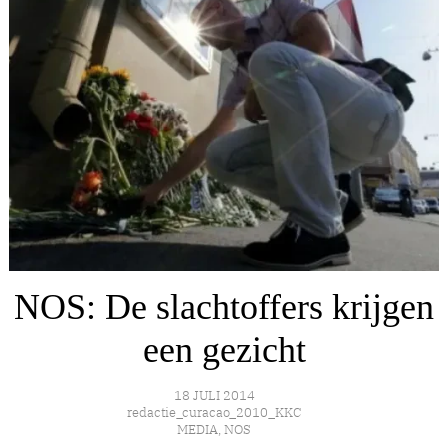
NOS: De slachtoffers krijgen
een gezicht
18 JULI 2014
redactie_curacao_2010_KKC
MEDIA
,
NOS