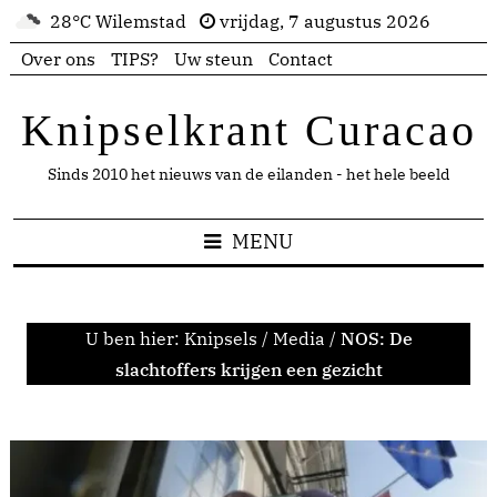
28°C Wilemstad
vrijdag, 7 augustus 2026
Over ons
TIPS?
Uw steun
Contact
Knipselkrant Curacao
Sinds 2010 het nieuws van de eilanden - het hele beeld
MENU
U ben hier:
Knipsels
/
Media
/
NOS: De
slachtoffers krijgen een gezicht