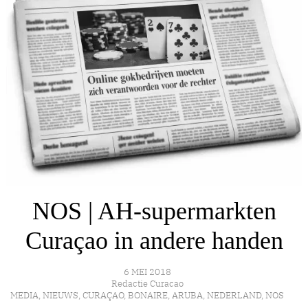
NOS | AH-supermarkten
Curaçao in andere handen
6 MEI 2018
Redactie Curacao
MEDIA
,
NIEUWS
,
CURAÇAO
,
BONAIRE
,
ARUBA
,
NEDERLAND
,
NOS