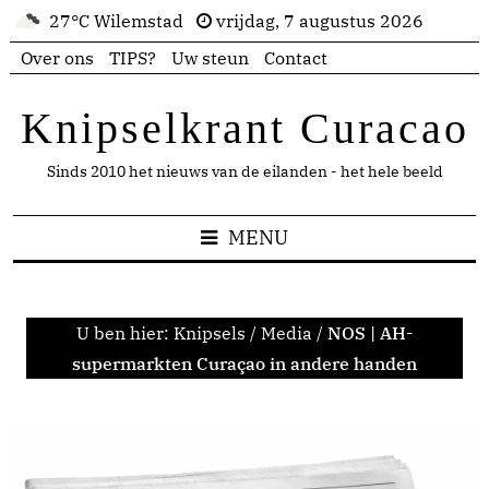
27°C Wilemstad
vrijdag, 7 augustus 2026
Over ons
TIPS?
Uw steun
Contact
Knipselkrant Curacao
Sinds 2010 het nieuws van de eilanden - het hele beeld
MENU
U ben hier:
Knipsels
/
Media
/
NOS | AH-
supermarkten Curaçao in andere handen