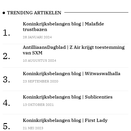
TRENDING ARTIKELEN
Koninkrijksbelangen blog | Malafide
trustbazen
1.
28 JANUARI 2024
AntilliaansDagblad | Z Air krijgt toestemming
van SXM
2.
10 AUGUSTUS 2024
Koninkrijksbelangen blog | Witwaswalhalla
3.
23 SEPTEMBER 2020
Koninkrijksbelangen blog | Sublicenties
4.
13 OKTOBER 2021
Koninkrijksbelangen blog | First Lady
5.
21 MEI 2023