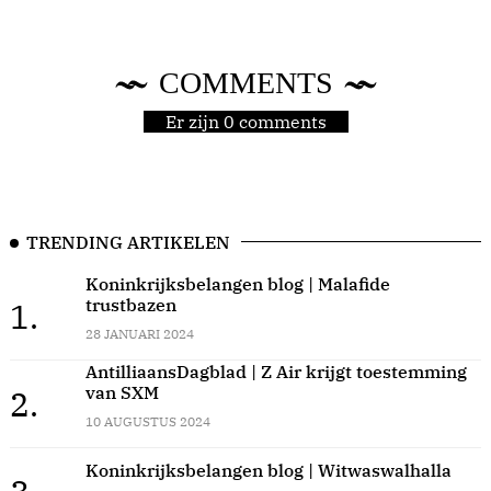
COMMENTS
Er zijn 0 comments
TRENDING ARTIKELEN
Koninkrijksbelangen blog | Malafide
trustbazen
1.
28 JANUARI 2024
AntilliaansDagblad | Z Air krijgt toestemming
van SXM
2.
10 AUGUSTUS 2024
Koninkrijksbelangen blog | Witwaswalhalla