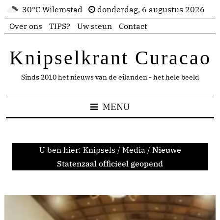
30°C Wilemstad
donderdag, 6 augustus 2026
Over ons
TIPS?
Uw steun
Contact
Knipselkrant Curacao
Sinds 2010 het nieuws van de eilanden - het hele beeld
MENU
U ben hier:
Knipsels
/
Media
/
Nieuwe
Statenzaal officieel geopend