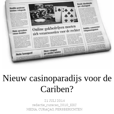
Nieuw casinoparadijs voor de
Cariben?
21 JULI 2014
redactie_curacao_2010_KKC
MEDIA
,
CURAÇAO
,
PERSBERICHTEN