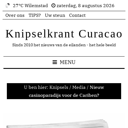
27°C Wilemstad
zaterdag, 8 augustus 2026
Over ons
TIPS?
Uw steun
Contact
Knipselkrant Curacao
Sinds 2010 het nieuws van de eilanden - het hele beeld
MENU
U ben hier:
Knipsels
/
Media
/
Nieuw
casinoparadijs voor de Cariben?