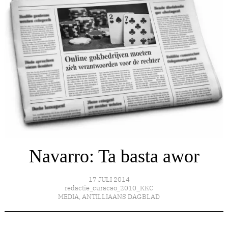
Navarro: Ta basta awor
17 JULI 2014
redactie_curacao_2010_KKC
MEDIA
,
ANTILLIAANS DAGBLAD