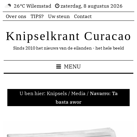
26°C Wilemstad
zaterdag, 8 augustus 2026
Over ons
TIPS?
Uw steun
Contact
Knipselkrant Curacao
Sinds 2010 het nieuws van de eilanden - het hele beeld
MENU
U ben hier:
Knipsels
/
Media
/
Navarro: Ta
basta awor