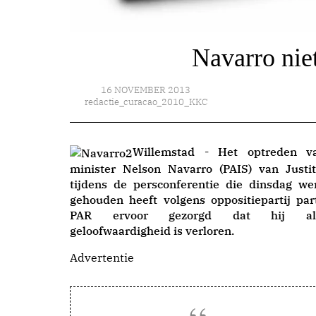
Navarro nie
16 NOVEMBER 2013
redactie_curacao_2010_KKC
Willemstad - Het optreden v
minister Nelson Navarro (PAIS) van Justit
tijdens de persconferentie die dinsdag we
gehouden heeft volgens oppositiepartij part
PAR ervoor gezorgd dat hij al
geloofwaardigheid is verloren.
Advertentie