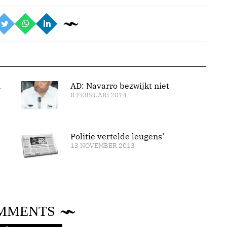
n
AD: Navarro bezwijkt niet
8 FEBRUARI 2014
Politie vertelde leugens’
13 NOVEMBER 2013
MMENTS