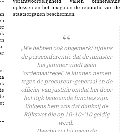
verantwoordelijkheid vallen binnenshuis
oplossen en het imago en de reputatie van de
an
staatsorganen beschermen.
en
er
ak
en
or
,,
e hebben ook opgemerkt tijdens
W
ke
de persconferentie dat de minister
het jammer vindt geen
et
‘ordemaatregel’ te kunnen nemen
na
tegen de procureur-generaal en de
ak
officier van justitie omdat het door
ie
de
het Rijk benoemde functies zijn.
et
Volgens hem was dat dankzij de
Rijkswet die op 10-10-‘10 geldig
werd.
Daarbij zei hij tegen de