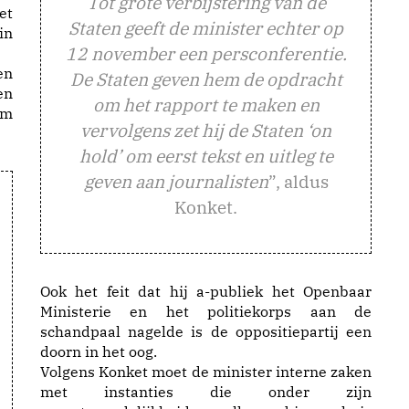
Tot grote verbijstering van de
et
Staten geeft de minister echter op
in
12 november een persconferentie.
en
De Staten geven hem de opdracht
en
om het rapport te maken en
um
vervolgens zet hij de Staten ‘on
hold’ om eerst tekst en uitleg te
geven aan journalisten
”, aldus
Konket.
Ook het feit dat hij a-publiek het Openbaar
Ministerie en het politiekorps aan de
schandpaal nagelde is de oppositiepartij een
doorn in het oog.
Volgens Konket moet de minister interne zaken
met instanties die onder zijn