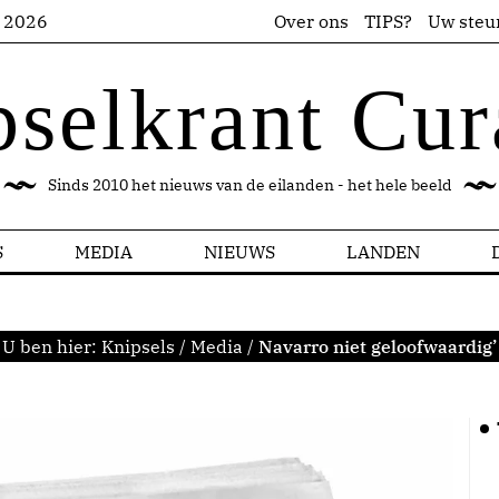
s 2026
Over ons
TIPS?
Uw steu
pselkrant Cur
Sinds 2010 het nieuws van de eilanden - het hele beeld
S
MEDIA
NIEUWS
LANDEN
U ben hier:
Knipsels
/
Media
/
Navarro niet geloofwaardig’