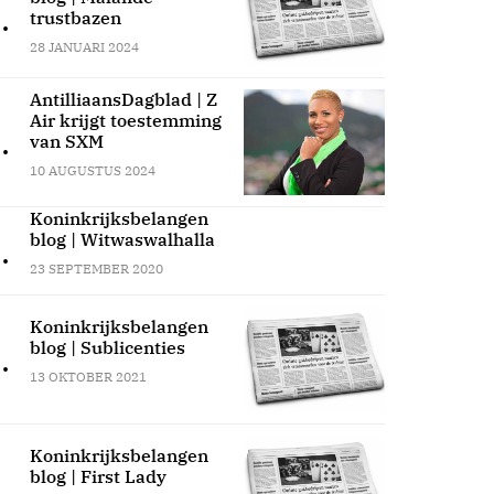
.
trustbazen
28 JANUARI 2024
AntilliaansDagblad | Z
Air krijgt toestemming
.
van SXM
10 AUGUSTUS 2024
Koninkrijksbelangen
blog | Witwaswalhalla
.
23 SEPTEMBER 2020
Koninkrijksbelangen
blog | Sublicenties
.
13 OKTOBER 2021
Koninkrijksbelangen
blog | First Lady
.